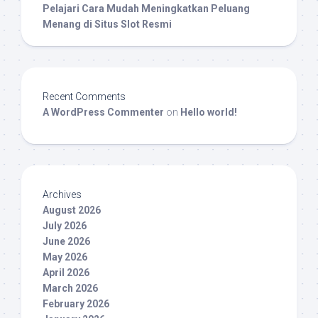
Pelajari Cara Mudah Meningkatkan Peluang
Menang di Situs Slot Resmi
Recent Comments
A WordPress Commenter
on
Hello world!
Archives
August 2026
July 2026
June 2026
May 2026
April 2026
March 2026
February 2026