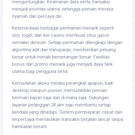
menguntungkan. Keamanan data serta transaksi
menjadi prioritas utama, sehingga pemain merasa
nyaman dan percaya diri.
Ketersediaan berbagai permainan menarik seperti
slot, togel, dan live casino membuat situs gacor
semakin diminati. Setiap permainan dilengkapi dengan
algoritma adil dan transparan, memberikan peluang
besar untuk meraih kemenangan besar. Fasilitas
bonus dan promo menarik juga menjadi daya tarik
utama bagi pengguna setia.
Kemudahan akses melalui perangkat apapun, baik
desktop maupun ponsel, memudahkan pemain
bermain kapan saja dan di mana saja. Dukungan
layanan pelanggan 24 jam siap membantu setiap
kendala yang dihadapi. Sistem pembayaran cepat dan
terpercaya memastikan transaksi berjalan lancar tanpa
hambatan berarti.