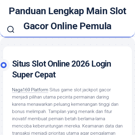
Skip
Panduan Lengkap Main Slot
to
content
Gacor Online Pemula
Situs Slot Online 2026 Login
Super Cepat
Naga169 Platform
Situs game slot jackpot gacor
menjadi pilihan utama pecinta permainan daring
karena menawarkan peluang kemenangan tinggi dan
bonus melimpah. Tampilan yang menarik dan fitur
inovatif membuat pemain betah berlama-lama
mencoba keberuntungan mereka. Keamanan data dan
transaksi menjadi prioritas utama agar pengalaman