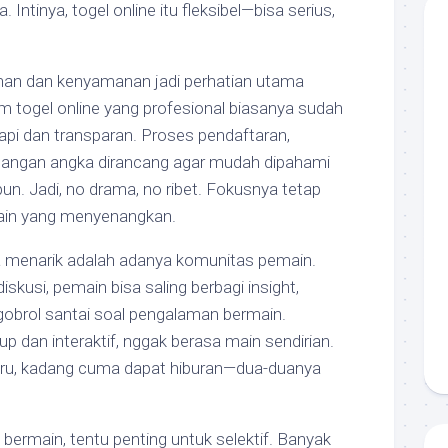
Intinya, togel online itu fleksibel—bisa serius,
anan dan kenyamanan jadi perhatian utama
 togel online yang profesional biasanya sudah
rapi dan transparan. Proses pendaftaran,
sangan angka dirancang agar mudah dipahami
un. Jadi, no drama, no ribet. Fokusnya tetap
in yang menyenangkan.
ga menarik adalah adanya komunitas pemain.
skusi, pemain bisa saling berbagi insight,
ngobrol santai soal pengalaman bermain.
up dan interaktif, nggak berasa main sendirian.
aru, kadang cuma dapat hiburan—dua-duanya
bermain, tentu penting untuk selektif. Banyak