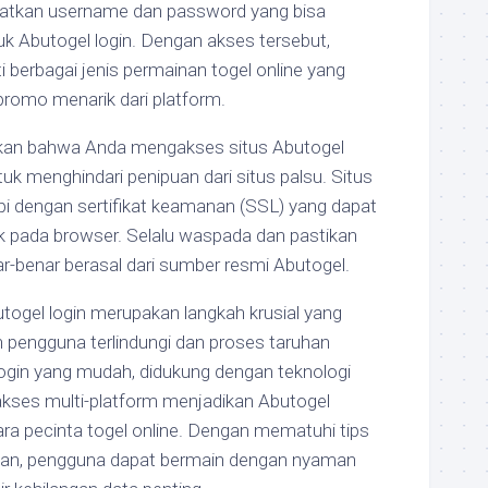
tkan username dan password yang bisa
k Abutogel login. Dengan akses tersebut,
berbagai jenis permainan togel online yang
 promo menarik dari platform.
kan bahwa Anda mengakses situs Abutogel
uk menghindari penipuan dari situs palsu. Situs
pi dengan sertifikat keamanan (SSL) yang dapat
ok pada browser. Selalu waspada dan pastikan
ar-benar berasal dari sumber resmi Abutogel.
togel login merupakan langkah krusial yang
pengguna terlindungi dan proses taruhan
 login yang mudah, didukung dengan teknologi
akses multi-platform menjadikan Abutogel
ara pecinta togel online. Dengan mematuhi tips
kan, pengguna dapat bermain dengan nyaman