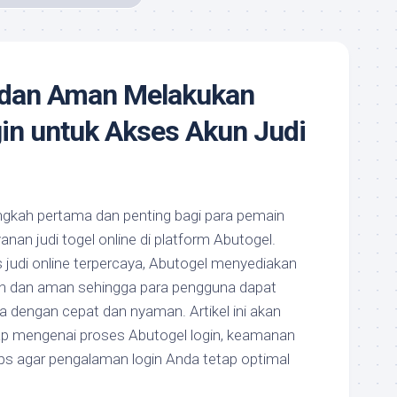
s dan Aman Melakukan
in untuk Akses Akun Judi
ngkah pertama dan penting bagi para pemain
anan judi togel online di platform Abutogel.
s judi online terpercaya, Abutogel menyediakan
h dan aman sehingga para pengguna dapat
dengan cepat dan nyaman. Artikel ini akan
p mengenai proses Abutogel login, keamanan
tips agar pengalaman login Anda tetap optimal