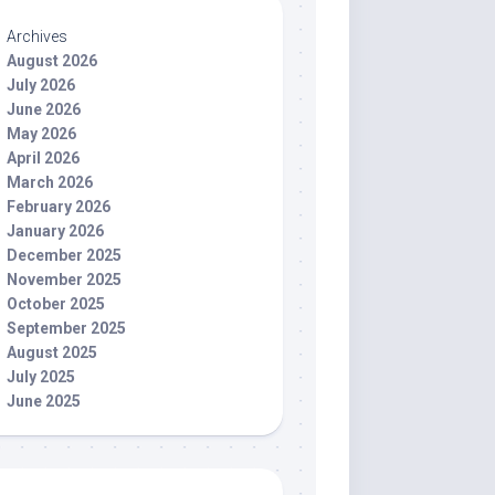
Archives
August 2026
July 2026
June 2026
May 2026
April 2026
March 2026
February 2026
January 2026
December 2025
November 2025
October 2025
September 2025
August 2025
July 2025
June 2025