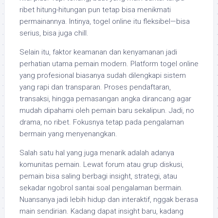
ribet hitung-hitungan pun tetap bisa menikmati
permainannya. Intinya, togel online itu fleksibel—bisa
serius, bisa juga chill.
Selain itu, faktor keamanan dan kenyamanan jadi
perhatian utama pemain modern. Platform togel online
yang profesional biasanya sudah dilengkapi sistem
yang rapi dan transparan. Proses pendaftaran,
transaksi, hingga pemasangan angka dirancang agar
mudah dipahami oleh pemain baru sekalipun. Jadi, no
drama, no ribet. Fokusnya tetap pada pengalaman
bermain yang menyenangkan.
Salah satu hal yang juga menarik adalah adanya
komunitas pemain. Lewat forum atau grup diskusi,
pemain bisa saling berbagi insight, strategi, atau
sekadar ngobrol santai soal pengalaman bermain.
Nuansanya jadi lebih hidup dan interaktif, nggak berasa
main sendirian. Kadang dapat insight baru, kadang