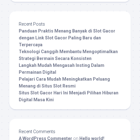
Recent Posts
Panduan Praktis Menang Banyak di Slot Gacor
dengan Link Slot Gacor Paling Baru dan
Terpercaya
Teknologi Canggih Membantu Mengoptimalkan
Strategi Bermain Secara Konsisten
Langkah Mudah Mengasah Insting Dalam
Permainan Digital
Pelajari Cara Mudah Meningkatkan Peluang
Menang di Situs Slot Resmi
Situs Slot Gacor Hari Ini Menjadi Pilihan Hiburan
Digital Masa Kini
Recent Comments
A WordPress Commenter
on
Hello world!