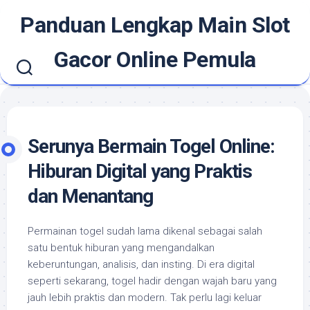
Skip
Panduan Lengkap Main Slot
to
content
Gacor Online Pemula
Serunya Bermain Togel Online:
Hiburan Digital yang Praktis
dan Menantang
Permainan togel sudah lama dikenal sebagai salah
satu bentuk hiburan yang mengandalkan
keberuntungan, analisis, dan insting. Di era digital
seperti sekarang, togel hadir dengan wajah baru yang
jauh lebih praktis dan modern. Tak perlu lagi keluar