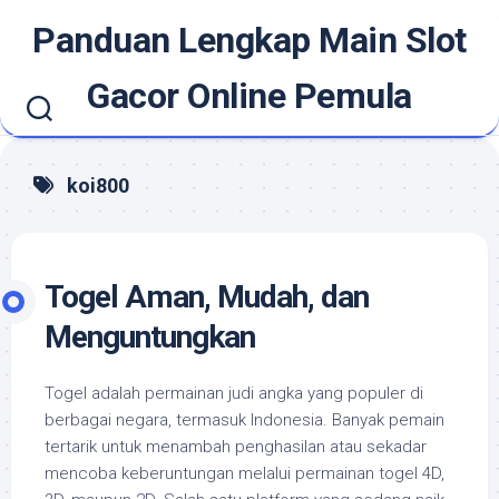
Skip
Panduan Lengkap Main Slot
to
content
Gacor Online Pemula
koi800
Togel Aman, Mudah, dan
Menguntungkan
Togel adalah permainan judi angka yang populer di
berbagai negara, termasuk Indonesia. Banyak pemain
tertarik untuk menambah penghasilan atau sekadar
mencoba keberuntungan melalui permainan togel 4D,