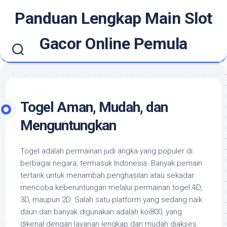
Skip
Panduan Lengkap Main Slot
to
content
Gacor Online Pemula
Togel Aman, Mudah, dan
Menguntungkan
Togel adalah permainan judi angka yang populer di
berbagai negara, termasuk Indonesia. Banyak pemain
tertarik untuk menambah penghasilan atau sekadar
mencoba keberuntungan melalui permainan togel 4D,
3D, maupun 2D. Salah satu platform yang sedang naik
daun dan banyak digunakan adalah koi800, yang
dikenal dengan layanan lengkap dan mudah diakses.