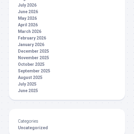
July 2026
June 2026
May 2026
April 2026
March 2026
February 2026
January 2026
December 2025
November 2025
October 2025
September 2025
August 2025
July 2025
June 2025
Categories
Uncategorized