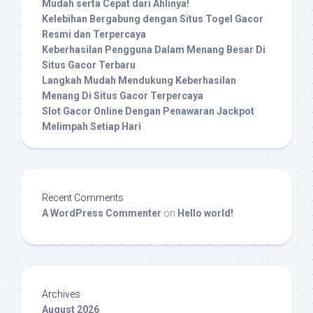
Mudah serta Cepat dari Ahlinya!
Kelebihan Bergabung dengan Situs Togel Gacor
Resmi dan Terpercaya
Keberhasilan Pengguna Dalam Menang Besar Di
Situs Gacor Terbaru
Langkah Mudah Mendukung Keberhasilan
Menang Di Situs Gacor Terpercaya
Slot Gacor Online Dengan Penawaran Jackpot
Melimpah Setiap Hari
Recent Comments
A WordPress Commenter
on
Hello world!
Archives
August 2026