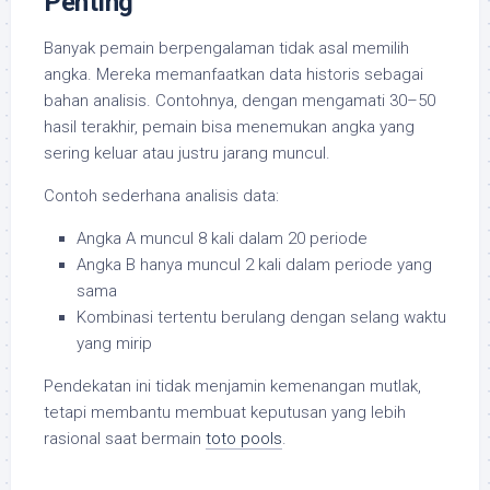
Penting
Banyak pemain berpengalaman tidak asal memilih
angka. Mereka memanfaatkan data historis sebagai
bahan analisis. Contohnya, dengan mengamati 30–50
hasil terakhir, pemain bisa menemukan angka yang
sering keluar atau justru jarang muncul.
Contoh sederhana analisis data:
Angka A muncul 8 kali dalam 20 periode
Angka B hanya muncul 2 kali dalam periode yang
sama
Kombinasi tertentu berulang dengan selang waktu
yang mirip
Pendekatan ini tidak menjamin kemenangan mutlak,
tetapi membantu membuat keputusan yang lebih
rasional saat bermain
toto pools
.