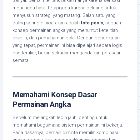
Banyak pemain tertarik bukan hanya karena sensasi
menunggu hasil, tetapi juga karena peluang untuk
menyusun strategi yang matang. Salah satu yang
paling sering dibicarakan adalah
toto pools
, sebuah
konsep permainan angka yang menuntut ketelitian,
disiplin, dan pemahaman pola. Dengan pendekatan
yang tepat, permainan ini bisa dipelajari secara logis
dan terukur, bukan sekadar mengandalkan perasaan
semata.
Memahami Konsep Dasar
Permainan Angka
Sebelum melangkah lebih jauh, penting untuk
memahami bagaimana sistem permainan ini bekerja.
Pada dasarnya, pemain diminta memilih kombinasi