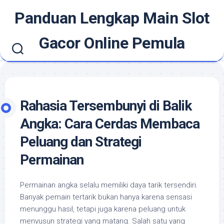
Skip
Panduan Lengkap Main Slot
to
content
Gacor Online Pemula
Rahasia Tersembunyi di Balik
Angka: Cara Cerdas Membaca
Peluang dan Strategi
Permainan
Permainan angka selalu memiliki daya tarik tersendiri.
Banyak pemain tertarik bukan hanya karena sensasi
menunggu hasil, tetapi juga karena peluang untuk
menyusun strategi yang matang. Salah satu yang