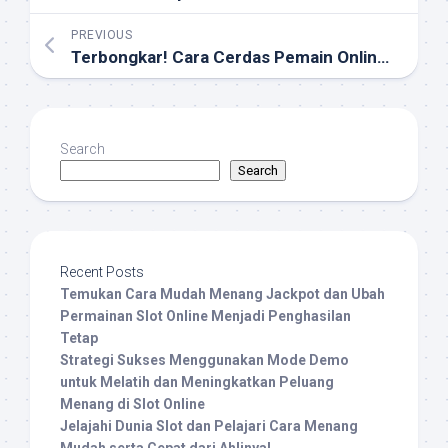
PREVIOUS
Terbongkar! Cara Cerdas Pemain Online Mengamankan Peluang Menang Setiap Hari
Search
Search
Recent Posts
Temukan Cara Mudah Menang Jackpot dan Ubah
Permainan Slot Online Menjadi Penghasilan
Tetap
Strategi Sukses Menggunakan Mode Demo
untuk Melatih dan Meningkatkan Peluang
Menang di Slot Online
Jelajahi Dunia Slot dan Pelajari Cara Menang