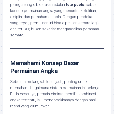
paling sering dibicarakan adalah
toto pools
, sebuah
konsep permainan angka yang menuntut ketelitian,
disiplin, dan pemahaman pola. Dengan pendekatan
yang tepat, permainan ini bisa dipelajari secara logis
dan terukur, bukan sekadar mengandalkan perasaan
semata.
Memahami Konsep Dasar
Permainan Angka
Sebelum melangkah lebih jauh, penting untuk
memahami bagaimana sistem permainan ini bekerja.
Pada dasarnya, pemain diminta memilih kombinasi
angka tertentu, lalu mencocokkannya dengan hasil
resmi yang diumumkan.