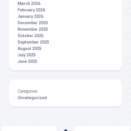
March 2026
February 2026
January 2026
December 2025
November 2025
October 2025
September 2025
August 2025
July 2025
June 2025
Categories
Uncategorized