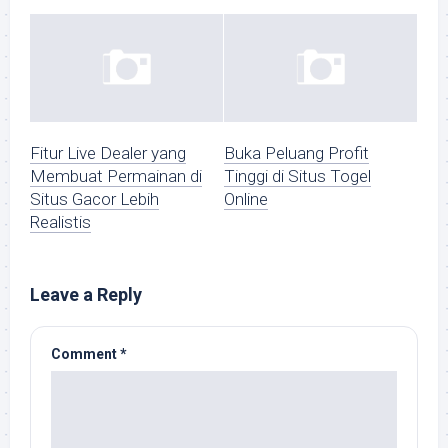
Fitur Live Dealer yang
Buka Peluang Profit
Membuat Permainan di
Tinggi di Situs Togel
Situs Gacor Lebih
Online
Realistis
Leave a Reply
Comment
*