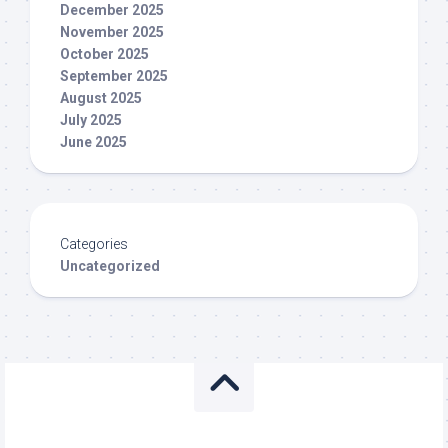
December 2025
November 2025
October 2025
September 2025
August 2025
July 2025
June 2025
Categories
Uncategorized