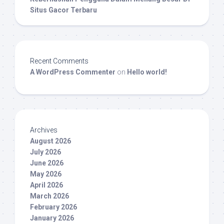
Situs Gacor Terbaru
Recent Comments
A WordPress Commenter
on
Hello world!
Archives
August 2026
July 2026
June 2026
May 2026
April 2026
March 2026
February 2026
January 2026