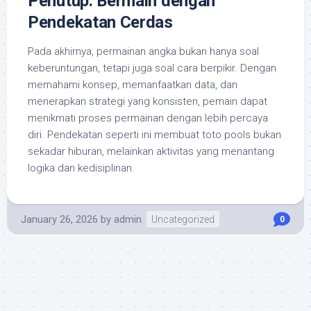
Penutup: Bermain dengan
Pendekatan Cerdas
Pada akhirnya, permainan angka bukan hanya soal
keberuntungan, tetapi juga soal cara berpikir. Dengan
memahami konsep, memanfaatkan data, dan
menerapkan strategi yang konsisten, pemain dapat
menikmati proses permainan dengan lebih percaya
diri. Pendekatan seperti ini membuat toto pools bukan
sekadar hiburan, melainkan aktivitas yang menantang
logika dan kedisiplinan.
January 26, 2026
by
admin
Uncategorized
0