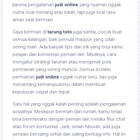
karena pengalaman
judi online
yang nyaman nggak
cuma soal menang atau kalah, tapi juga soal rasa
aman saat bermain.
Gaya bermain di
tarung toto
juga santai, cocok buat
semua kalangan, baik pemula maupun yang udah
sering main. Ada banyak tips dan trik yang bisa kamu
pelajari dari komunitas pemain lain. Misalnya, cara
mengatur strategi taruhan atau mengenali pola
permainan yang sering muncul. Semua ini bikin
permainan
judi online
nggak cuma seru, tapi juga
menantang kemampuanmu dalam membuat
keputusan cepat dan tepat.
Satu hal yang nggak kalah penting adalah pengalaman
sosialnya. Meskipun bermain dari rumah, kamu tetap
bisa berinteraksi dengan pemain lain melalui fitur chat
atau forum komunitas. Jadi, selain hiburan, ada juga
sensasi bersaing sehat dan saling berbagi info. Hal ini