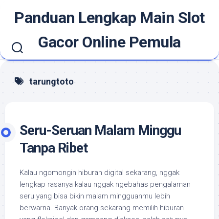
Skip
Panduan Lengkap Main Slot
to
content
Gacor Online Pemula
tarungtoto
Seru-Seruan Malam Minggu
Tanpa Ribet
Kalau ngomongin hiburan digital sekarang, nggak
lengkap rasanya kalau nggak ngebahas pengalaman
seru yang bisa bikin malam mingguanmu lebih
berwarna. Banyak orang sekarang memilih hiburan