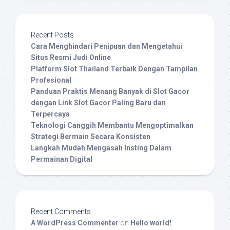
Recent Posts
Cara Menghindari Penipuan dan Mengetahui
Situs Resmi Judi Online
Platform Slot Thailand Terbaik Dengan Tampilan
Profesional
Panduan Praktis Menang Banyak di Slot Gacor
dengan Link Slot Gacor Paling Baru dan
Terpercaya
Teknologi Canggih Membantu Mengoptimalkan
Strategi Bermain Secara Konsisten
Langkah Mudah Mengasah Insting Dalam
Permainan Digital
Recent Comments
A WordPress Commenter
on
Hello world!