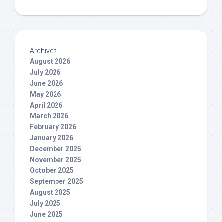
Archives
August 2026
July 2026
June 2026
May 2026
April 2026
March 2026
February 2026
January 2026
December 2025
November 2025
October 2025
September 2025
August 2025
July 2025
June 2025