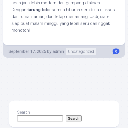
udah jauh lebih modern dan gampang diakses.
Dengan
tarung toto
, semua hiburan seru bisa diakses
dari rumah, aman, dan tetap menantang. Jadi, siap-
siap buat malam minggu yang lebih seru dan nggak
monoton!
September 17, 2025
by
admin
Uncategorized
0
Search
Search