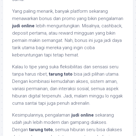
Yang paling menarik, banyak platform sekarang
menawarkan bonus dan promo yang bikin pengalaman
judi online
lebih menguntungkan. Misalnya, cashback,
deposit pertama, atau reward mingguan yang bikin
pemain makin semangat. Nah, bonus ini juga jadi daya
tarik utama bagi mereka yang ingin coba
keberuntungan tapi tetap hemat.
Kalau lo tipe yang suka fleksibilitas dan sensasi seru
tanpa harus ribet,
tarung toto
bisa jadi pilihan utama.
Dengan kombinasi kemudahan akses, sistem aman,
variasi permainan, dan interaksi sosial, semua aspek
hiburan digital terpenuhi. Jadi, malam minggu lo nggak
cuma santai tapi juga penuh adrenalin.
Kesimpulannya, pengalaman
judi online
sekarang
udah jauh lebih modern dan gampang diakses.
Dengan
tarung toto
, semua hiburan seru bisa diakses