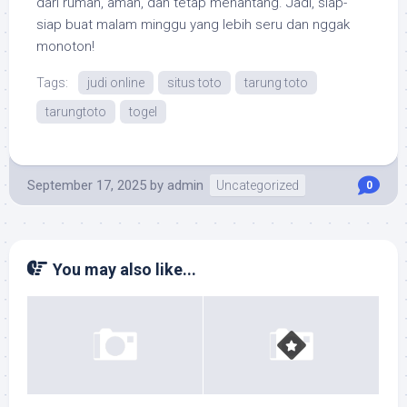
dari rumah, aman, dan tetap menantang. Jadi, siap-
siap buat malam minggu yang lebih seru dan nggak
monoton!
Tags:
judi online
situs toto
tarung toto
tarungtoto
togel
September 17, 2025
by
admin
Uncategorized
0
You may also like...