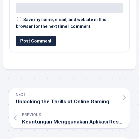
Save my name, email, and website in this
browser for the next time I comment.
NEXT
Unlocking the Thrills of Online Gaming: How Modern Platforms Are Changing the Way We Play Today
PREVIOUS
Keuntungan Menggunakan Aplikasi Resmi Situs Slot Gacor di Smartphone