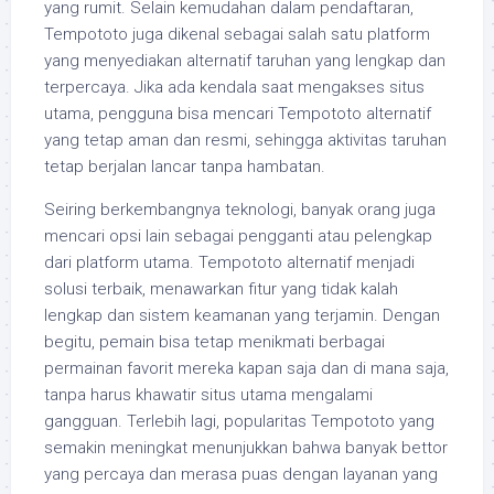
yang rumit. Selain kemudahan dalam pendaftaran,
Tempototo juga dikenal sebagai salah satu platform
yang menyediakan alternatif taruhan yang lengkap dan
terpercaya. Jika ada kendala saat mengakses situs
utama, pengguna bisa mencari Tempototo alternatif
yang tetap aman dan resmi, sehingga aktivitas taruhan
tetap berjalan lancar tanpa hambatan.
Seiring berkembangnya teknologi, banyak orang juga
mencari opsi lain sebagai pengganti atau pelengkap
dari platform utama. Tempototo alternatif menjadi
solusi terbaik, menawarkan fitur yang tidak kalah
lengkap dan sistem keamanan yang terjamin. Dengan
begitu, pemain bisa tetap menikmati berbagai
permainan favorit mereka kapan saja dan di mana saja,
tanpa harus khawatir situs utama mengalami
gangguan. Terlebih lagi, popularitas Tempototo yang
semakin meningkat menunjukkan bahwa banyak bettor
yang percaya dan merasa puas dengan layanan yang