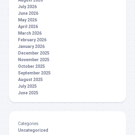
August 2026
July 2026
June 2026
May 2026
April 2026
March 2026
February 2026
January 2026
December 2025
November 2025
October 2025
September 2025
August 2025
July 2025
June 2025
Categories
Uncategorized