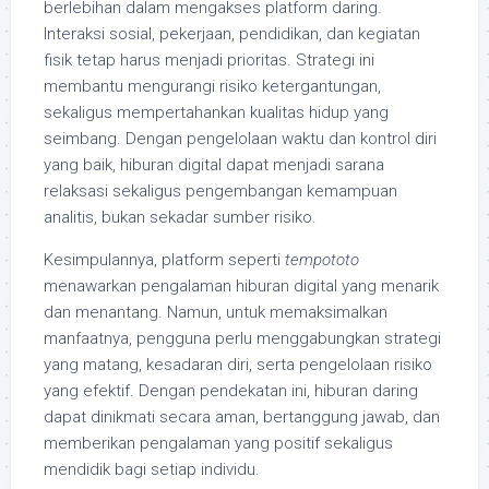
berlebihan dalam mengakses platform daring.
Interaksi sosial, pekerjaan, pendidikan, dan kegiatan
fisik tetap harus menjadi prioritas. Strategi ini
membantu mengurangi risiko ketergantungan,
sekaligus mempertahankan kualitas hidup yang
seimbang. Dengan pengelolaan waktu dan kontrol diri
yang baik, hiburan digital dapat menjadi sarana
relaksasi sekaligus pengembangan kemampuan
analitis, bukan sekadar sumber risiko.
Kesimpulannya, platform seperti
tempototo
menawarkan pengalaman hiburan digital yang menarik
dan menantang. Namun, untuk memaksimalkan
manfaatnya, pengguna perlu menggabungkan strategi
yang matang, kesadaran diri, serta pengelolaan risiko
yang efektif. Dengan pendekatan ini, hiburan daring
dapat dinikmati secara aman, bertanggung jawab, dan
memberikan pengalaman yang positif sekaligus
mendidik bagi setiap individu.