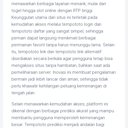
menawarkan berbagai layanan menarik, mulai dari
togel hingga slot online dengan RTP tinggi.
Keunggulan utama dari situs ini terletak pada
kemudahan akses melalui tempototo login dan
tempototo daftar yang sangat simpel, sehingga
pemain dapat langsung menikmati berbagai
permainan favorit tanpa harus menunggu lama. Selain
itu, tempototo link dan tempototo link alternatif
disediakan secara berkala agar pengguna tetap bisa
mengakses situs tanpa hambatan, bahkan saat ada
pemeliharaan server. Inovasi ini membuat pengalaman
bermain jadi lebih lancar dan aman, sehingga tidak
perlu khawatir kehilangan peluang kemenangan di
tengah jalan.
Selain menawarkan kemudahan akses, platform ini
dikenal dengan berbagai prediksi akurat yang mampu
membantu pengguna memperoleh kemenangan
besar. Tempototo prediksi menjadi andalan bagi