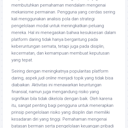
membutuhkan pemahaman mendalam mengenai
mekanisme permainan. Pengguna yang cerdas sering
kali menggunakan analisis pola dan strategi
pengelolaan modal untuk meningkatkan peluang
mereka. Hal ini menegaskan bahwa kesuksesan dalam
platform daring tidak hanya bergantung pada
keberuntungan semata, tetapi juga pada disiplin,
kecermatan, dan kemampuan membuat keputusan
yang tepat.
Seiring dengan meningkatnya popularitas platform
daring, aspek
judi online
menjadi topik yang tidak bisa
diabaikan. Aktivitas ini menawarkan keuntungan
finansial, namun juga mengandung risiko yang
signifikan bila tidak dikelola dengan baik. Oleh karena
itu, sangat penting bagi pengguna untuk menerapkan
prinsip pengelolaan risiko yang disiplin dan memiliki
kesadaran diri yang tinggi. Pemahaman mengenai
batasan bermain serta pengelolaan keuangan pribadi