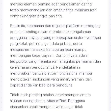
menjadi elemen penting agar pengalaman daring
tetap menyenangkan dan aman, tanpa menimbulkan
dampak negatif jangka panjang.
Selain itu, keamanan dan regulasi platform memegang
peranan penting dalam membentuk pengalaman
pengguna. Layanan yang menerapkan sistem verifikasi
yang ketat, perlindungan data pribadi, serta
mekanisme transaksi transparan lebih mampu
membangun kepercayaan. Contoh nyata adalah
tempototo
, yang menekankan integritas permainan dan
kenyamanan penggunanya. Pendekatan ini
menunjukkan bahwa platform profesional mampu
menciptakan lingkungan yang aman, nyaman, dan
dapat diandalkan bagi para pengguna.
Tidak kalah penting adalah keseimbangan antara
hiburan daring dan aktivitas offline. Pengguna
disarankan untuk mengatur waktu agar tidak