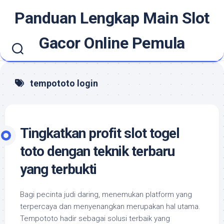
Skip
Panduan Lengkap Main Slot
to
content
Gacor Online Pemula
tempototo login
Tingkatkan profit slot togel
toto dengan teknik terbaru
yang terbukti
Bagi pecinta judi daring, menemukan platform yang
terpercaya dan menyenangkan merupakan hal utama.
Tempototo hadir sebagai solusi terbaik yang