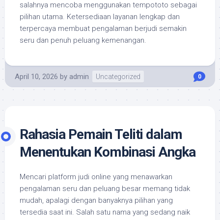
salahnya mencoba menggunakan tempototo sebagai
pilihan utama. Ketersediaan layanan lengkap dan
terpercaya membuat pengalaman berjudi semakin
seru dan penuh peluang kemenangan.
April 10, 2026
by
admin
Uncategorized
0
Rahasia Pemain Teliti dalam
Menentukan Kombinasi Angka
Mencari platform judi online yang menawarkan
pengalaman seru dan peluang besar memang tidak
mudah, apalagi dengan banyaknya pilihan yang
tersedia saat ini. Salah satu nama yang sedang naik