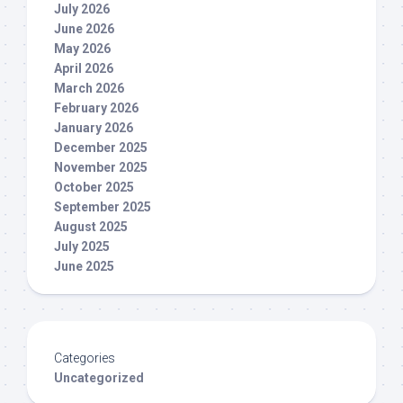
July 2026
June 2026
May 2026
April 2026
March 2026
February 2026
January 2026
December 2025
November 2025
October 2025
September 2025
August 2025
July 2025
June 2025
Categories
Uncategorized