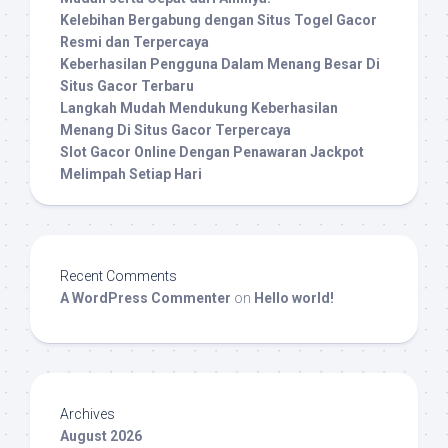
Kelebihan Bergabung dengan Situs Togel Gacor
Resmi dan Terpercaya
Keberhasilan Pengguna Dalam Menang Besar Di
Situs Gacor Terbaru
Langkah Mudah Mendukung Keberhasilan
Menang Di Situs Gacor Terpercaya
Slot Gacor Online Dengan Penawaran Jackpot
Melimpah Setiap Hari
Recent Comments
A WordPress Commenter
on
Hello world!
Archives
August 2026