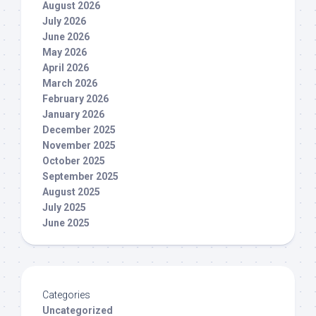
August 2026
July 2026
June 2026
May 2026
April 2026
March 2026
February 2026
January 2026
December 2025
November 2025
October 2025
September 2025
August 2025
July 2025
June 2025
Categories
Uncategorized