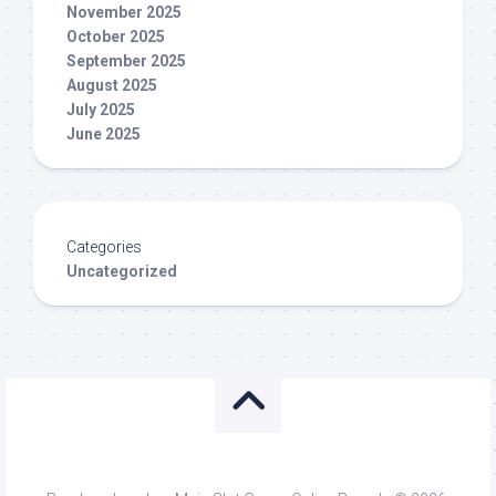
November 2025
October 2025
September 2025
August 2025
July 2025
June 2025
Categories
Uncategorized