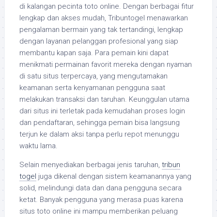
di kalangan pecinta toto online. Dengan berbagai fitur
lengkap dan akses mudah, Tribuntogel menawarkan
pengalaman bermain yang tak tertandingi, lengkap
dengan layanan pelanggan profesional yang siap
membantu kapan saja. Para pemain kini dapat
menikmati permainan favorit mereka dengan nyaman
di satu situs terpercaya, yang mengutamakan
keamanan serta kenyamanan pengguna saat
melakukan transaksi dan taruhan. Keunggulan utama
dari situs ini terletak pada kemudahan proses login
dan pendaftaran, sehingga pemain bisa langsung
terjun ke dalam aksi tanpa perlu repot menunggu
waktu lama.
Selain menyediakan berbagai jenis taruhan,
tribun
togel
juga dikenal dengan sistem keamanannya yang
solid, melindungi data dan dana pengguna secara
ketat. Banyak pengguna yang merasa puas karena
situs toto online ini mampu memberikan peluang