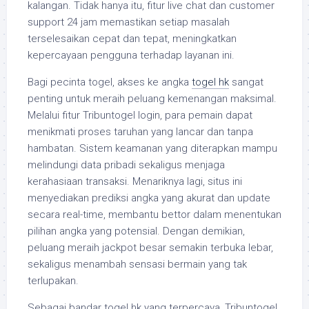
kalangan. Tidak hanya itu, fitur live chat dan customer
support 24 jam memastikan setiap masalah
terselesaikan cepat dan tepat, meningkatkan
kepercayaan pengguna terhadap layanan ini.
Bagi pecinta togel, akses ke angka
togel hk
sangat
penting untuk meraih peluang kemenangan maksimal.
Melalui fitur Tribuntogel login, para pemain dapat
menikmati proses taruhan yang lancar dan tanpa
hambatan. Sistem keamanan yang diterapkan mampu
melindungi data pribadi sekaligus menjaga
kerahasiaan transaksi. Menariknya lagi, situs ini
menyediakan prediksi angka yang akurat dan update
secara real-time, membantu bettor dalam menentukan
pilihan angka yang potensial. Dengan demikian,
peluang meraih jackpot besar semakin terbuka lebar,
sekaligus menambah sensasi bermain yang tak
terlupakan.
Sebagai bandar togel hk yang terpercaya, Tribuntogel