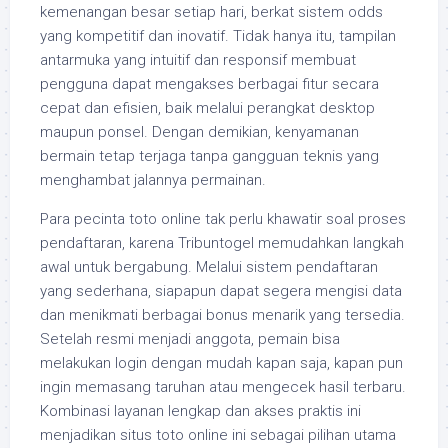
kemenangan besar setiap hari, berkat sistem odds
yang kompetitif dan inovatif. Tidak hanya itu, tampilan
antarmuka yang intuitif dan responsif membuat
pengguna dapat mengakses berbagai fitur secara
cepat dan efisien, baik melalui perangkat desktop
maupun ponsel. Dengan demikian, kenyamanan
bermain tetap terjaga tanpa gangguan teknis yang
menghambat jalannya permainan.
Para pecinta toto online tak perlu khawatir soal proses
pendaftaran, karena Tribuntogel memudahkan langkah
awal untuk bergabung. Melalui sistem pendaftaran
yang sederhana, siapapun dapat segera mengisi data
dan menikmati berbagai bonus menarik yang tersedia.
Setelah resmi menjadi anggota, pemain bisa
melakukan login dengan mudah kapan saja, kapan pun
ingin memasang taruhan atau mengecek hasil terbaru.
Kombinasi layanan lengkap dan akses praktis ini
menjadikan situs toto online ini sebagai pilihan utama