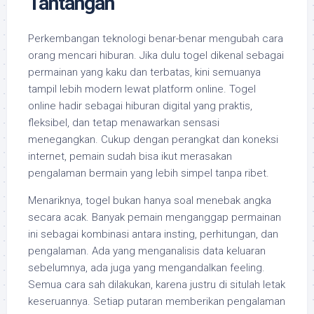
Tantangan
Perkembangan teknologi benar-benar mengubah cara
orang mencari hiburan. Jika dulu togel dikenal sebagai
permainan yang kaku dan terbatas, kini semuanya
tampil lebih modern lewat platform online. Togel
online hadir sebagai hiburan digital yang praktis,
fleksibel, dan tetap menawarkan sensasi
menegangkan. Cukup dengan perangkat dan koneksi
internet, pemain sudah bisa ikut merasakan
pengalaman bermain yang lebih simpel tanpa ribet.
Menariknya, togel bukan hanya soal menebak angka
secara acak. Banyak pemain menganggap permainan
ini sebagai kombinasi antara insting, perhitungan, dan
pengalaman. Ada yang menganalisis data keluaran
sebelumnya, ada juga yang mengandalkan feeling.
Semua cara sah dilakukan, karena justru di situlah letak
keseruannya. Setiap putaran memberikan pengalaman