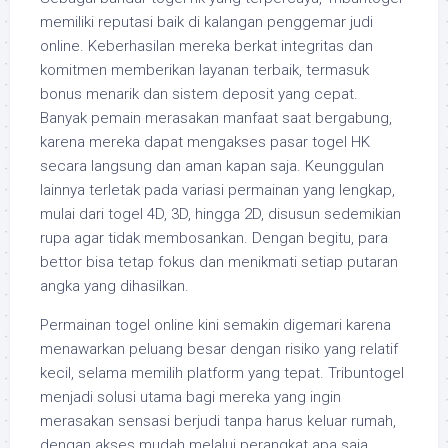
memiliki reputasi baik di kalangan penggemar judi
online. Keberhasilan mereka berkat integritas dan
komitmen memberikan layanan terbaik, termasuk
bonus menarik dan sistem deposit yang cepat.
Banyak pemain merasakan manfaat saat bergabung,
karena mereka dapat mengakses pasar togel HK
secara langsung dan aman kapan saja. Keunggulan
lainnya terletak pada variasi permainan yang lengkap,
mulai dari togel 4D, 3D, hingga 2D, disusun sedemikian
rupa agar tidak membosankan. Dengan begitu, para
bettor bisa tetap fokus dan menikmati setiap putaran
angka yang dihasilkan.
Permainan togel online kini semakin digemari karena
menawarkan peluang besar dengan risiko yang relatif
kecil, selama memilih platform yang tepat. Tribuntogel
menjadi solusi utama bagi mereka yang ingin
merasakan sensasi berjudi tanpa harus keluar rumah,
dengan akses mudah melalui perangkat apa saja.