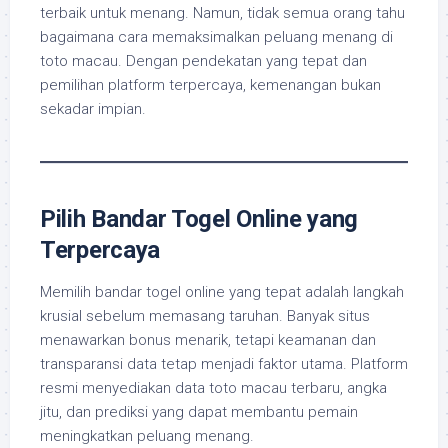
terbaik untuk menang. Namun, tidak semua orang tahu
bagaimana cara memaksimalkan peluang menang di
toto macau. Dengan pendekatan yang tepat dan
pemilihan platform terpercaya, kemenangan bukan
sekadar impian.
Pilih Bandar Togel Online yang
Terpercaya
Memilih bandar togel online yang tepat adalah langkah
krusial sebelum memasang taruhan. Banyak situs
menawarkan bonus menarik, tetapi keamanan dan
transparansi data tetap menjadi faktor utama. Platform
resmi menyediakan data toto macau terbaru, angka
jitu, dan prediksi yang dapat membantu pemain
meningkatkan peluang menang.