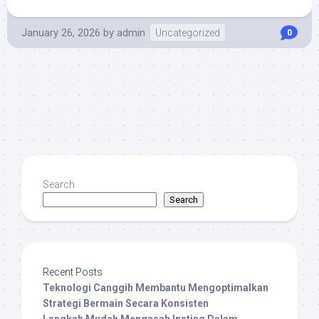
January 26, 2026
by
admin
Uncategorized
0
Search
Search
Recent Posts
Teknologi Canggih Membantu Mengoptimalkan
Strategi Bermain Secara Konsisten