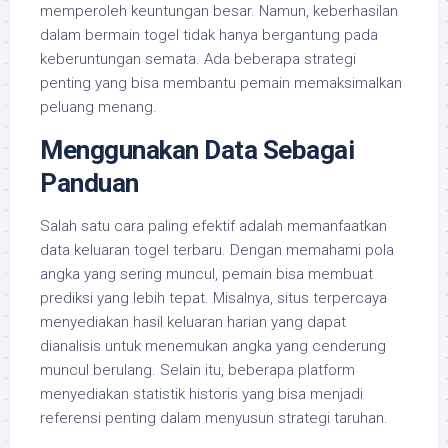
memperoleh keuntungan besar. Namun, keberhasilan
dalam bermain togel tidak hanya bergantung pada
keberuntungan semata. Ada beberapa strategi
penting yang bisa membantu pemain memaksimalkan
peluang menang.
Menggunakan Data Sebagai
Panduan
Salah satu cara paling efektif adalah memanfaatkan
data keluaran togel terbaru. Dengan memahami pola
angka yang sering muncul, pemain bisa membuat
prediksi yang lebih tepat. Misalnya, situs terpercaya
menyediakan hasil keluaran harian yang dapat
dianalisis untuk menemukan angka yang cenderung
muncul berulang. Selain itu, beberapa platform
menyediakan statistik historis yang bisa menjadi
referensi penting dalam menyusun strategi taruhan.