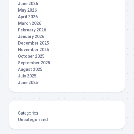
June 2026
May 2026
April 2026
March 2026
February 2026
January 2026
December 2025
November 2025
October 2025
September 2025
August 2025
July 2025
June 2025
Categories
Uncategorized