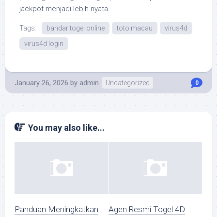
jackpot menjadi lebih nyata.
Tags:
bandar togel online
toto macau
virus4d
virus4d login
January 26, 2026
by
admin
Uncategorized
0
You may also like...
Panduan Meningkatkan
Agen Resmi Togel 4D