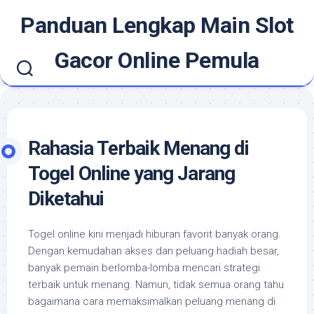
Skip
Panduan Lengkap Main Slot
to
content
Gacor Online Pemula
Rahasia Terbaik Menang di
Togel Online yang Jarang
Diketahui
Togel online kini menjadi hiburan favorit banyak orang.
Dengan kemudahan akses dan peluang hadiah besar,
banyak pemain berlomba-lomba mencari strategi
terbaik untuk menang. Namun, tidak semua orang tahu
bagaimana cara memaksimalkan peluang menang di