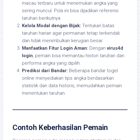
macau terbaru untuk menemukan angka yang
sering muncul. Pola ini bisa dijadikan referensi
taruhan berikutnya.
Kelola Modal dengan Bijak:
Tentukan batas
taruhan harian agar permainan tetap terkendali
dan tidak menimbulkan kerugian besar.
Manfaatkan Fitur Login Aman:
Dengan
virus4d
login
, pemain bisa memantau histori taruhan dan
performa angka yang dipilih.
Prediksi dari Bandar:
Beberapa bandar togel
online menyediakan tips angka berdasarkan
statistik dan data historis, memudahkan pemain
menentukan taruhan.
Contoh Keberhasilan Pemain