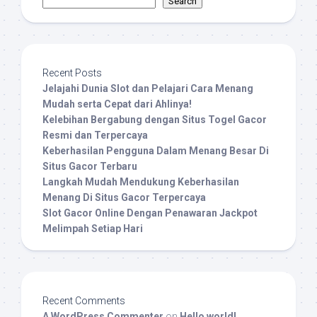
Search
Recent Posts
Jelajahi Dunia Slot dan Pelajari Cara Menang
Mudah serta Cepat dari Ahlinya!
Kelebihan Bergabung dengan Situs Togel Gacor
Resmi dan Terpercaya
Keberhasilan Pengguna Dalam Menang Besar Di
Situs Gacor Terbaru
Langkah Mudah Mendukung Keberhasilan
Menang Di Situs Gacor Terpercaya
Slot Gacor Online Dengan Penawaran Jackpot
Melimpah Setiap Hari
Recent Comments
A WordPress Commenter
on
Hello world!