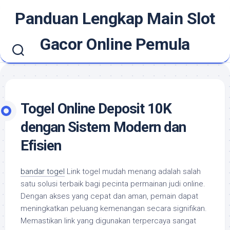
Skip
Panduan Lengkap Main Slot
to
content
Gacor Online Pemula
Togel Online Deposit 10K
dengan Sistem Modern dan
Efisien
bandar togel
Link togel mudah menang adalah salah
satu solusi terbaik bagi pecinta permainan judi online.
Dengan akses yang cepat dan aman, pemain dapat
meningkatkan peluang kemenangan secara signifikan.
Memastikan link yang digunakan terpercaya sangat