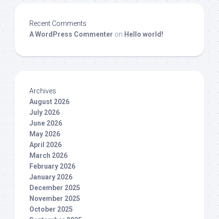
Recent Comments
A WordPress Commenter
on
Hello world!
Archives
August 2026
July 2026
June 2026
May 2026
April 2026
March 2026
February 2026
January 2026
December 2025
November 2025
October 2025