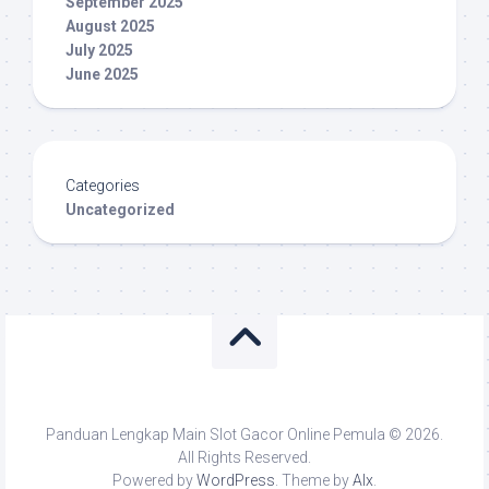
September 2025
August 2025
July 2025
June 2025
Categories
Uncategorized
Panduan Lengkap Main Slot Gacor Online Pemula © 2026.
All Rights Reserved.
Powered by
WordPress
. Theme by
Alx
.