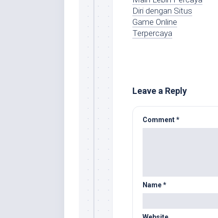
Diri dengan Situs
Game Online
Terpercaya
Leave a Reply
Comment
*
Name
*
Website