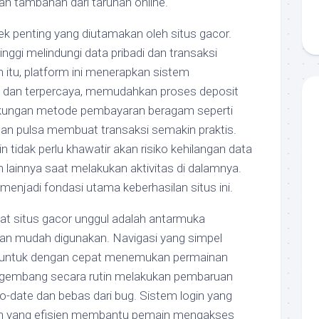
n tambahan dari taruhan online.
 penting yang diutamakan oleh situs gacor.
tinggi melindungi data pribadi dan transaksi
 itu, platform ini menerapkan sistem
 dan terpercaya, memudahkan proses deposit
ukungan metode pembayaran beragam seperti
, dan pulsa membuat transaksi semakin praktis.
 tidak perlu khawatir akan risiko kehilangan data
lainnya saat melakukan aktivitas di dalamnya.
njadi fondasi utama keberhasilan situs ini.
at situs gacor unggul adalah antarmuka
n mudah digunakan. Navigasi yang simpel
untuk dengan cepat menemukan permainan
ngembang secara rutin melakukan pembaruan
to-date dan bebas dari bug. Sistem login yang
ian yang efisien membantu pemain mengakses