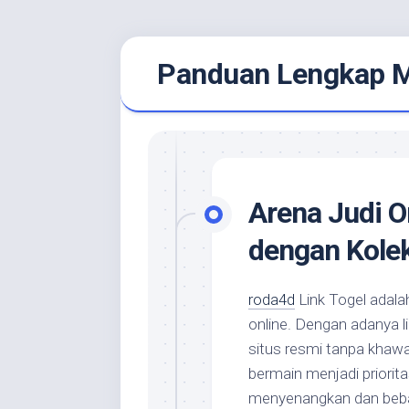
Skip
Panduan Lengkap Ma
to
content
Arena Judi O
dengan Kole
roda4d
Link Togel adalah
online. Dengan adanya 
situs resmi tanpa khaw
bermain menjadi priori
menyenangkan dan bebas