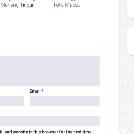
Menang Tinggi
Toto Macau
Email
*
 and website in this browser for the next time I