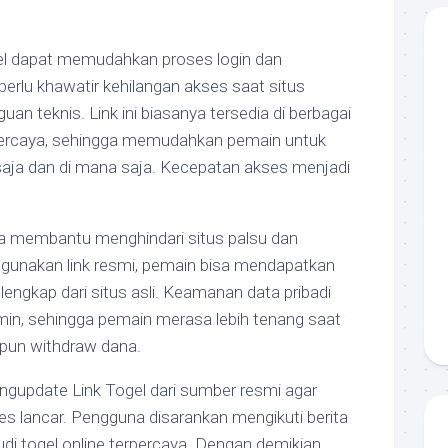
l dapat memudahkan proses login dan
perlu khawatir kehilangan akses saat situs
n teknis. Link ini biasanya tersedia di berbagai
percaya, sehingga memudahkan pemain untuk
saja dan di mana saja. Kecepatan akses menjadi
juga membantu menghindari situs palsu dan
unakan link resmi, pemain bisa mendapatkan
r lengkap dari situs asli. Keamanan data pribadi
amin, sehingga pemain merasa lebih tenang saat
pun withdraw dana.
ngupdate Link Togel dari sumber resmi agar
s lancar. Pengguna disarankan mengikuti berita
udi togel online terpercaya. Dengan demikian,