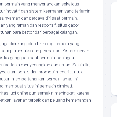
n bermain yang menyenangkan sekaligus
tur inovatif dan sistem keamanan yang terjamin
 nyaman dan percaya diri saat bermain.
an yang ramah dan responsif, situs gacor
an para bettor dari berbagai kalangan.
juga didukung oleh teknologi terbaru yang
setiap transaksi dan permainan. Sistem server
risiko gangguan saat bermain, sehingga
jadi lebih menyenangkan dan aman. Selain itu,
yediakan bonus dan promosi menarik untuk
aupun mempertahankan pemain lama. Ini
ng membuat situs ini semakin diminati.
tas judi online pun semakin meningkat, karena
tkan layanan terbaik dan peluang kemenangan