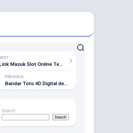
NEXT
Link Masuk Slot Online Terpercaya untuk Maxwin Harian
PREVIOUS
Bandar Toto 4D Digital dengan Sistem Keamanan Berlapis Terbaru
Search
Search