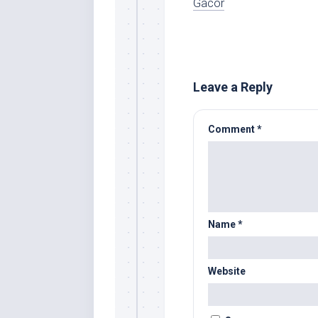
Gacor
Leave a Reply
Comment
*
Name
*
Website