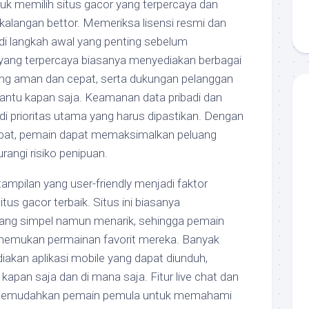
uk memilih situs gacor yang terpercaya dan
i kalangan bettor. Memeriksa lisensi resmi dan
i langkah awal yang penting sebelum
 yang terpercaya biasanya menyediakan berbagai
g aman dan cepat, serta dukungan pelanggan
ntu kapan saja. Keamanan data pribadi dan
i prioritas utama yang harus dipastikan. Dengan
epat, pemain dapat memaksimalkan peluang
ngi risiko penipuan.
mpilan yang user-friendly menjadi faktor
tus gacor terbaik. Situs ini biasanya
ang simpel namun menarik, sehingga pemain
nemukan permainan favorit mereka. Banyak
iakan aplikasi mobile yang dapat diunduh,
pan saja dan di mana saja. Fitur live chat dan
 memudahkan pemain pemula untuk memahami