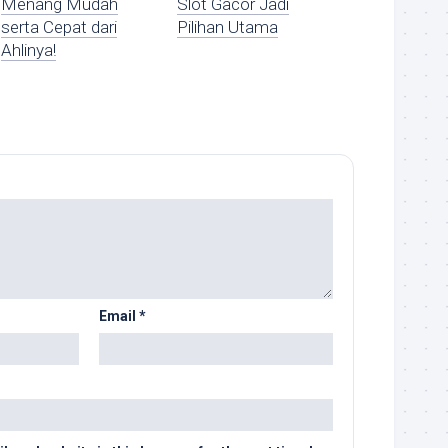
Menang Mudah
Slot Gacor Jadi
serta Cepat dari
Pilihan Utama
Ahlinya!
Email
*