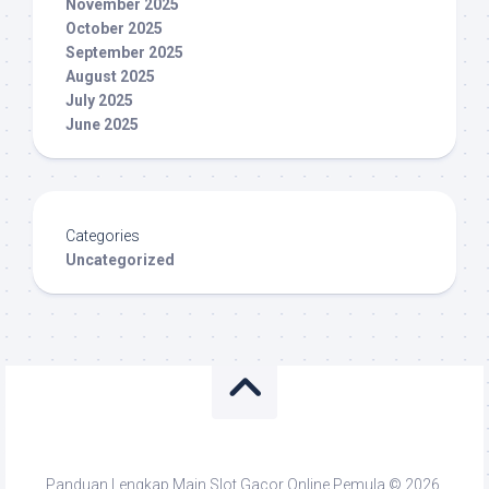
November 2025
October 2025
September 2025
August 2025
July 2025
June 2025
Categories
Uncategorized
Panduan Lengkap Main Slot Gacor Online Pemula © 2026.