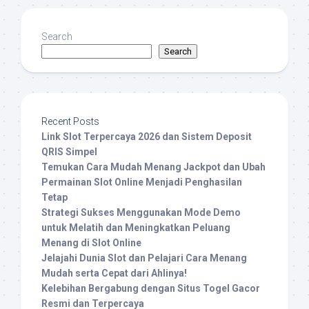
Search
Search
Recent Posts
Link Slot Terpercaya 2026 dan Sistem Deposit
QRIS Simpel
Temukan Cara Mudah Menang Jackpot dan Ubah
Permainan Slot Online Menjadi Penghasilan
Tetap
Strategi Sukses Menggunakan Mode Demo
untuk Melatih dan Meningkatkan Peluang
Menang di Slot Online
Jelajahi Dunia Slot dan Pelajari Cara Menang
Mudah serta Cepat dari Ahlinya!
Kelebihan Bergabung dengan Situs Togel Gacor
Resmi dan Terpercaya