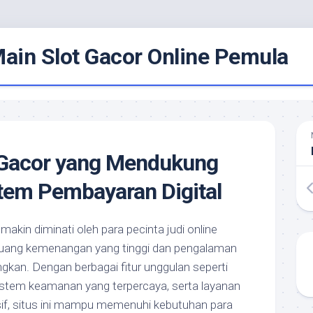
in Slot Gacor Online Pemula
s Gacor yang Mendukung
tem Pembayaran Digital
akin diminati oleh para pecinta judi online
uang kemenangan yang tinggi dan pengalaman
kan. Dengan berbagai fitur unggulan seperti
 sistem keamanan yang terpercaya, serta layanan
if, situs ini mampu memenuhi kebutuhan para