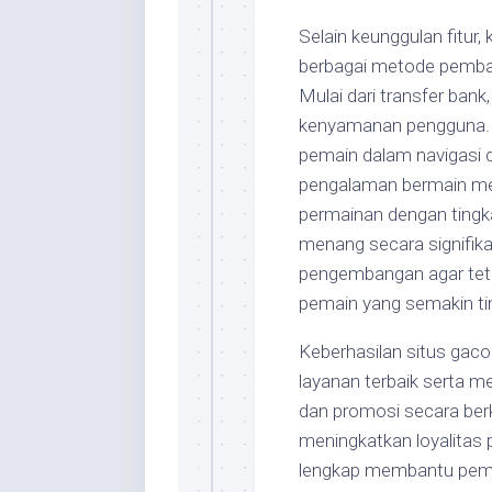
Selain keunggulan fitur
berbagai metode pembay
Mulai dari transfer bank
kenyamanan pengguna. 
pemain dalam navigasi 
pengalaman bermain men
permainan dengan tingk
menang secara signifikan
pengembangan agar tet
pemain yang semakin tin
Keberhasilan situs gaco
layanan terbaik serta 
dan promosi secara berk
meningkatkan loyalitas p
lengkap membantu pema