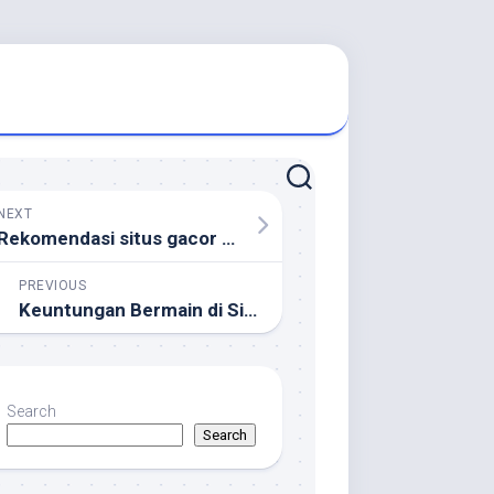
NEXT
Rekomendasi situs gacor dengan tingkat kemenangan tertinggi
PREVIOUS
Keuntungan Bermain di Situs Gacor dengan Sistem Pembayaran Otomatis
Search
Search