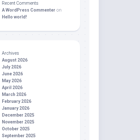
Recent Comments
A WordPress Commenter
on
Hello world!
Archives
August 2026
July 2026
June 2026
May 2026
April 2026
March 2026
February 2026
January 2026
December 2025
November 2025
October 2025
September 2025