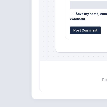
Save my name, email,
comment.
Pan