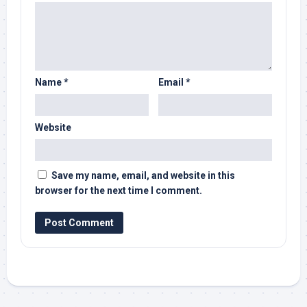
Name
*
Email
*
Website
Save my name, email, and website in this
browser for the next time I comment.