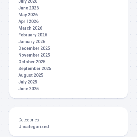
July 2026
June 2026
May 2026
April 2026
March 2026
February 2026
January 2026
December 2025
November 2025
October 2025
September 2025
August 2025
July 2025
June 2025
Categories
Uncategorized