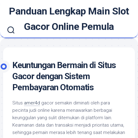
Skip
Panduan Lengkap Main Slot
to
content
Gacor Online Pemula
Keuntungan Bermain di Situs
Gacor dengan Sistem
Pembayaran Otomatis
Situs
amer4d
gacor semakin diminati oleh para
pecinta judi online karena menawarkan berbagai
keunggulan yang sulit ditemukan di platform lain.
Keamanan data dan transaksi menjadi prioritas utama,
sehingga pemain merasa lebih tenang saat melakukan