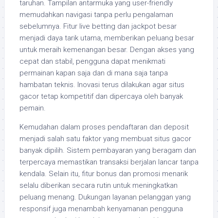
taruhan. Tampilan antarmuka yang user-friendly
memudahkan navigasi tanpa perlu pengalaman
sebelumnya. Fitur live betting dan jackpot besar
menjadi daya tarik utama, memberikan peluang besar
untuk meraih kemenangan besar. Dengan akses yang
cepat dan stabil, pengguna dapat menikmati
permainan kapan saja dan di mana saja tanpa
hambatan teknis. Inovasi terus dilakukan agar situs
gacor tetap kompetitif dan dipercaya oleh banyak
pemain.
Kemudahan dalam proses pendaftaran dan deposit
menjadi salah satu faktor yang membuat situs gacor
banyak dipilih. Sistem pembayaran yang beragam dan
terpercaya memastikan transaksi berjalan lancar tanpa
kendala. Selain itu, fitur bonus dan promosi menarik
selalu diberikan secara rutin untuk meningkatkan
peluang menang. Dukungan layanan pelanggan yang
responsif juga menambah kenyamanan pengguna