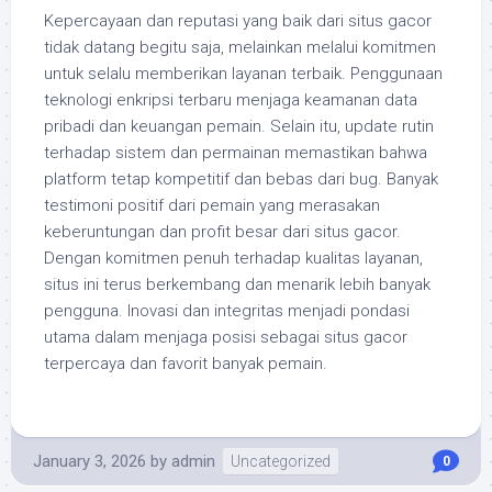
Kepercayaan dan reputasi yang baik dari situs gacor
tidak datang begitu saja, melainkan melalui komitmen
untuk selalu memberikan layanan terbaik. Penggunaan
teknologi enkripsi terbaru menjaga keamanan data
pribadi dan keuangan pemain. Selain itu, update rutin
terhadap sistem dan permainan memastikan bahwa
platform tetap kompetitif dan bebas dari bug. Banyak
testimoni positif dari pemain yang merasakan
keberuntungan dan profit besar dari situs gacor.
Dengan komitmen penuh terhadap kualitas layanan,
situs ini terus berkembang dan menarik lebih banyak
pengguna. Inovasi dan integritas menjadi pondasi
utama dalam menjaga posisi sebagai situs gacor
terpercaya dan favorit banyak pemain.
January 3, 2026
by
admin
Uncategorized
0