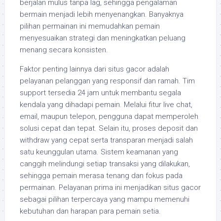
berjalan mulus tanpa lag, sehingga pengalaman
bermain menjadi lebih menyenangkan. Banyaknya
pilihan permainan ini memudahkan pemain
menyesuaikan strategi dan meningkatkan peluang
menang secara konsisten.
Faktor penting lainnya dari situs gacor adalah
pelayanan pelanggan yang responsif dan ramah. Tim
support tersedia 24 jam untuk membantu segala
kendala yang dihadapi pemain. Melalui fitur live chat,
email, maupun telepon, pengguna dapat memperoleh
solusi cepat dan tepat. Selain itu, proses deposit dan
withdraw yang cepat serta transparan menjadi salah
satu keunggulan utama. Sistem keamanan yang
canggih melindungi setiap transaksi yang dilakukan,
sehingga pemain merasa tenang dan fokus pada
permainan. Pelayanan prima ini menjadikan situs gacor
sebagai pilihan terpercaya yang mampu memenuhi
kebutuhan dan harapan para pemain setia.