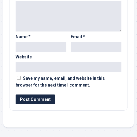
Name
*
Email
*
Website
Save my name, email, and website in this
browser for the next time I comment.