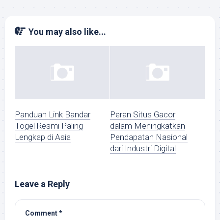
You may also like...
Panduan Link Bandar
Peran Situs Gacor
Togel Resmi Paling
dalam Meningkatkan
Lengkap di Asia
Pendapatan Nasional
dari Industri Digital
Leave a Reply
Comment
*