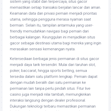
sistem yang stabil dan terpercaya, situs gacor
memastikan setiap transaksi berjalan lancar dan aman.
Keamanan data dan privasi pemain menjadi prioritas
utama, sehingga pengguna merasa nyaman saat
bermain. Selain itu, tampilan antarmuka yang user-
friendly memudahkan navigasi bagi pemain dari
berbagai kalangan. Keunggulan ini menjadikan situs
gacor sebagai destinasi utama bagi mereka yang ingin
merasakan sensasi kemenangan nyata.
Ketersediaan berbagai jenis permainan di situs gacor
menjadi daya tarik tersendiri. Mulai dari taruhan slot,
poker, baccarat, hingga sports betting, semua
tersedia dalam satu platform lengkap. Pemain dapat
dengan mudah beralih dari satu permainan ke
permainan lain tanpa perlu pindah situs. Fitur live
casino juga menjadi nilai tambah, memungkinkan
interaksi langsung dengan dealer profesional.
Dukungan teknologi terbaru memastikan permainan