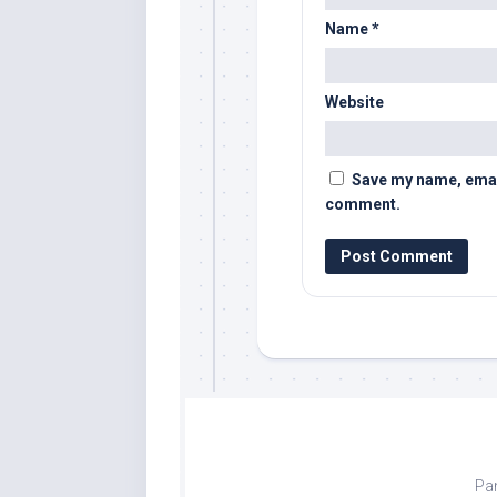
Name
*
Website
Save my name, email,
comment.
Pan