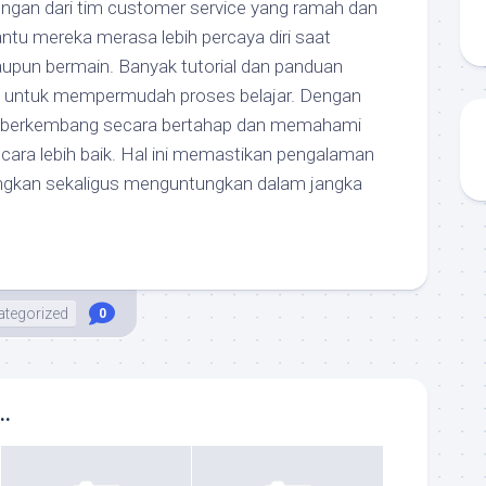
kungan dari tim customer service yang ramah dan
tu mereka merasa lebih percaya diri saat
upun bermain. Banyak tutorial dan panduan
n untuk mempermudah proses belajar. Dengan
t berkembang secara bertahap dan memahami
cara lebih baik. Hal ini memastikan pengalaman
gkan sekaligus menguntungkan dalam jangka
tegorized
0
..