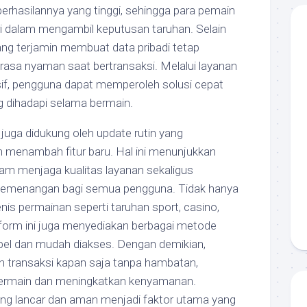
berhasilannya yang tinggi, sehingga para pemain
ri dalam mengambil keputusan taruhan. Selain
ang terjamin membuat data pribadi tetap
 rasa nyaman saat bertransaksi. Melalui layanan
if, pengguna dapat memperoleh solusi cepat
g dihadapi selama bermain.
juga didukung oleh update rutin yang
 menambah fitur baru. Hal ini menunjukkan
am menjaga kualitas layanan sekaligus
kemenangan bagi semua pengguna. Tidak hanya
is permainan seperti taruhan sport, casino,
tform ini juga menyediakan berbagai metode
bel dan mudah diakses. Dengan demikian,
 transaksi kapan saja tanpa hambatan,
ermain dan meningkatkan kenyamanan.
g lancar dan aman menjadi faktor utama yang