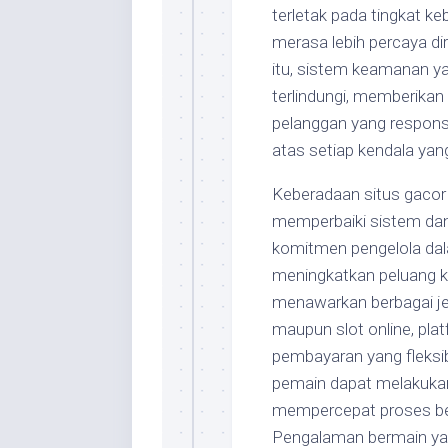
terletak pada tingkat ke
merasa lebih percaya di
itu, sistem keamanan y
terlindungi, memberikan
pelanggan yang respons
atas setiap kendala yan
Keberadaan situs gacor 
memperbaiki sistem dan
komitmen pengelola dal
meningkatkan peluang 
menawarkan berbagai jen
maupun slot online, pla
pembayaran yang fleksi
pemain dapat melakukan
mempercepat proses b
Pengalaman bermain yan