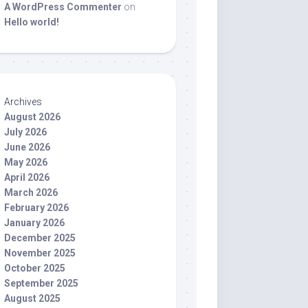
A WordPress Commenter
on
Hello world!
Archives
August 2026
July 2026
June 2026
May 2026
April 2026
March 2026
February 2026
January 2026
December 2025
November 2025
October 2025
September 2025
August 2025