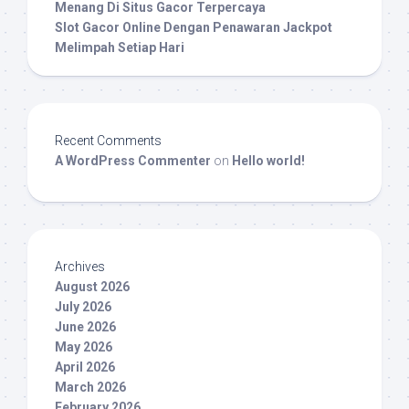
Menang Di Situs Gacor Terpercaya
Slot Gacor Online Dengan Penawaran Jackpot
Melimpah Setiap Hari
Recent Comments
A WordPress Commenter
on
Hello world!
Archives
August 2026
July 2026
June 2026
May 2026
April 2026
March 2026
February 2026