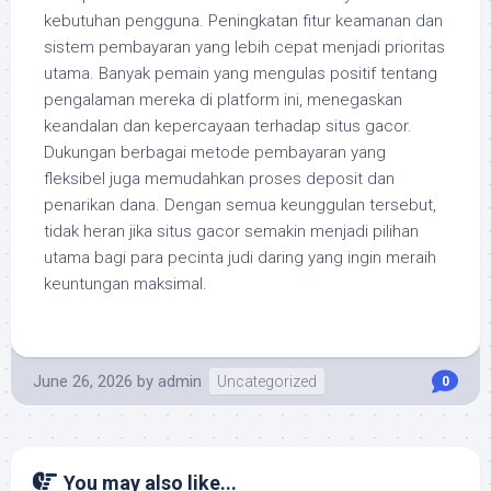
kebutuhan pengguna. Peningkatan fitur keamanan dan
sistem pembayaran yang lebih cepat menjadi prioritas
utama. Banyak pemain yang mengulas positif tentang
pengalaman mereka di platform ini, menegaskan
keandalan dan kepercayaan terhadap situs gacor.
Dukungan berbagai metode pembayaran yang
fleksibel juga memudahkan proses deposit dan
penarikan dana. Dengan semua keunggulan tersebut,
tidak heran jika situs gacor semakin menjadi pilihan
utama bagi para pecinta judi daring yang ingin meraih
keuntungan maksimal.
June 26, 2026
by
admin
Uncategorized
0
You may also like...