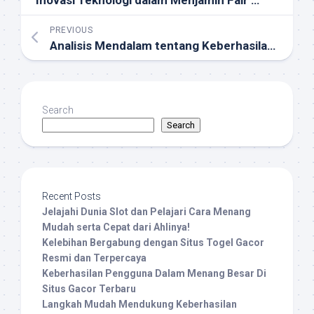
Inovasi Teknologi dalam Menjamin Fair Play di Situs Gacor
PREVIOUS
Analisis Mendalam tentang Keberhasilan Situs Gacor dalam Menciptakan Pengalaman Bermain yang Menguntungkan
Search
Search
Recent Posts
Jelajahi Dunia Slot dan Pelajari Cara Menang
Mudah serta Cepat dari Ahlinya!
Kelebihan Bergabung dengan Situs Togel Gacor
Resmi dan Terpercaya
Keberhasilan Pengguna Dalam Menang Besar Di
Situs Gacor Terbaru
Langkah Mudah Mendukung Keberhasilan