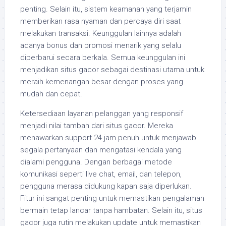
penting. Selain itu, sistem keamanan yang terjamin
memberikan rasa nyaman dan percaya diri saat
melakukan transaksi. Keunggulan lainnya adalah
adanya bonus dan promosi menarik yang selalu
diperbarui secara berkala. Semua keunggulan ini
menjadikan situs gacor sebagai destinasi utama untuk
meraih kemenangan besar dengan proses yang
mudah dan cepat.
Ketersediaan layanan pelanggan yang responsif
menjadi nilai tambah dari situs gacor. Mereka
menawarkan support 24 jam penuh untuk menjawab
segala pertanyaan dan mengatasi kendala yang
dialami pengguna. Dengan berbagai metode
komunikasi seperti live chat, email, dan telepon,
pengguna merasa didukung kapan saja diperlukan.
Fitur ini sangat penting untuk memastikan pengalaman
bermain tetap lancar tanpa hambatan. Selain itu, situs
gacor juga rutin melakukan update untuk memastikan