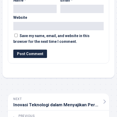
Name
*
Email
*
Website
Save my name, email, and website in this
browser for the next time I comment.
NEXT
Inovasi Teknologi dalam Menyajikan Permainan yang Lebih Interaktif di Situs Gacor
PREVIOUS