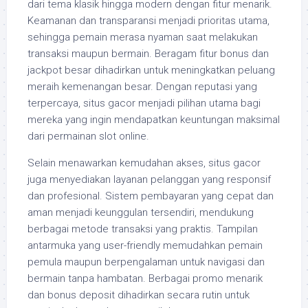
dari tema klasik hingga modern dengan fitur menarik.
Keamanan dan transparansi menjadi prioritas utama,
sehingga pemain merasa nyaman saat melakukan
transaksi maupun bermain. Beragam fitur bonus dan
jackpot besar dihadirkan untuk meningkatkan peluang
meraih kemenangan besar. Dengan reputasi yang
terpercaya, situs gacor menjadi pilihan utama bagi
mereka yang ingin mendapatkan keuntungan maksimal
dari permainan slot online.
Selain menawarkan kemudahan akses, situs gacor
juga menyediakan layanan pelanggan yang responsif
dan profesional. Sistem pembayaran yang cepat dan
aman menjadi keunggulan tersendiri, mendukung
berbagai metode transaksi yang praktis. Tampilan
antarmuka yang user-friendly memudahkan pemain
pemula maupun berpengalaman untuk navigasi dan
bermain tanpa hambatan. Berbagai promo menarik
dan bonus deposit dihadirkan secara rutin untuk