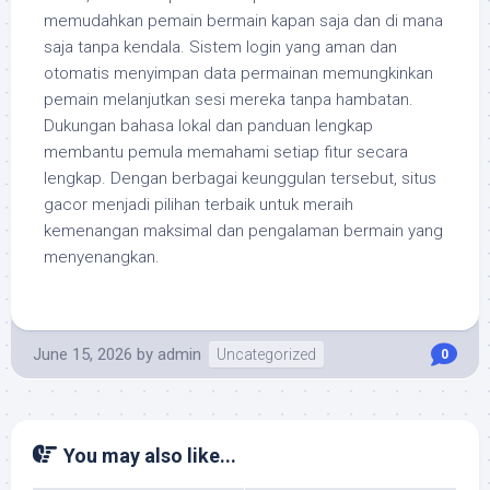
memudahkan pemain bermain kapan saja dan di mana
saja tanpa kendala. Sistem login yang aman dan
otomatis menyimpan data permainan memungkinkan
pemain melanjutkan sesi mereka tanpa hambatan.
Dukungan bahasa lokal dan panduan lengkap
membantu pemula memahami setiap fitur secara
lengkap. Dengan berbagai keunggulan tersebut, situs
gacor menjadi pilihan terbaik untuk meraih
kemenangan maksimal dan pengalaman bermain yang
menyenangkan.
June 15, 2026
by
admin
Uncategorized
0
You may also like...