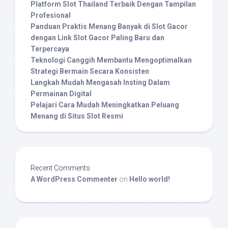
Platform Slot Thailand Terbaik Dengan Tampilan
Profesional
Panduan Praktis Menang Banyak di Slot Gacor
dengan Link Slot Gacor Paling Baru dan
Terpercaya
Teknologi Canggih Membantu Mengoptimalkan
Strategi Bermain Secara Konsisten
Langkah Mudah Mengasah Insting Dalam
Permainan Digital
Pelajari Cara Mudah Meningkatkan Peluang
Menang di Situs Slot Resmi
Recent Comments
A WordPress Commenter
on
Hello world!