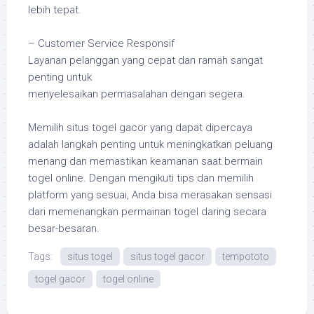
lebih tepat.
– Customer Service Responsif
Layanan pelanggan yang cepat dan ramah sangat
penting untuk
menyelesaikan permasalahan dengan segera.
Memilih situs togel gacor yang dapat dipercaya
adalah langkah penting untuk meningkatkan peluang
menang dan memastikan keamanan saat bermain
togel online. Dengan mengikuti tips dan memilih
platform yang sesuai, Anda bisa merasakan sensasi
dari memenangkan permainan togel daring secara
besar-besaran.
Tags:
situs togel
situs togel gacor
tempototo
togel gacor
togel online