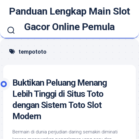
Skip
Panduan Lengkap Main Slot
to
content
Gacor Online Pemula
tempototo
Buktikan Peluang Menang
Lebih Tinggi di Situs Toto
dengan Sistem Toto Slot
Modern
Bermain di dunia perjudian daring semakin diminati