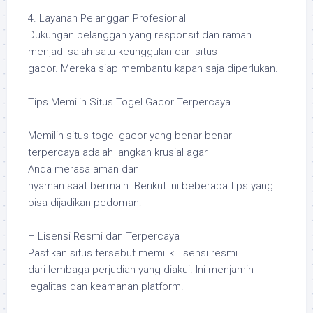
4. Layanan Pelanggan Profesional
Dukungan pelanggan yang responsif dan ramah
menjadi salah satu keunggulan dari situs
gacor. Mereka siap membantu kapan saja diperlukan.
Tips Memilih Situs Togel Gacor Terpercaya
Memilih situs togel gacor yang benar-benar
terpercaya adalah langkah krusial agar
Anda merasa aman dan
nyaman saat bermain. Berikut ini beberapa tips yang
bisa dijadikan pedoman:
– Lisensi Resmi dan Terpercaya
Pastikan situs tersebut memiliki lisensi resmi
dari lembaga perjudian yang diakui. Ini menjamin
legalitas dan keamanan platform.