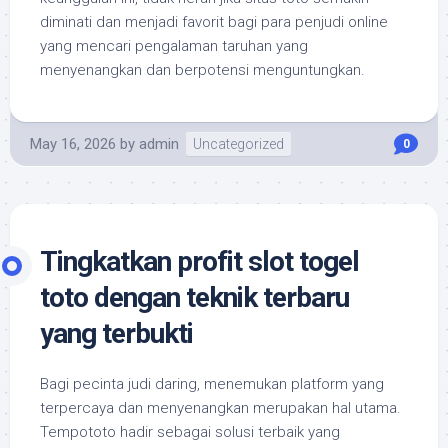
diminati dan menjadi favorit bagi para penjudi online
yang mencari pengalaman taruhan yang
menyenangkan dan berpotensi menguntungkan.
May 16, 2026
by
admin
Uncategorized
0
Tingkatkan profit slot togel
toto dengan teknik terbaru
yang terbukti
Bagi pecinta judi daring, menemukan platform yang
terpercaya dan menyenangkan merupakan hal utama.
Tempototo hadir sebagai solusi terbaik yang