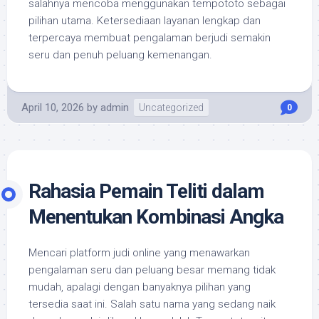
salahnya mencoba menggunakan tempototo sebagai
pilihan utama. Ketersediaan layanan lengkap dan
terpercaya membuat pengalaman berjudi semakin
seru dan penuh peluang kemenangan.
April 10, 2026
by
admin
Uncategorized
0
Rahasia Pemain Teliti dalam
Menentukan Kombinasi Angka
Mencari platform judi online yang menawarkan
pengalaman seru dan peluang besar memang tidak
mudah, apalagi dengan banyaknya pilihan yang
tersedia saat ini. Salah satu nama yang sedang naik