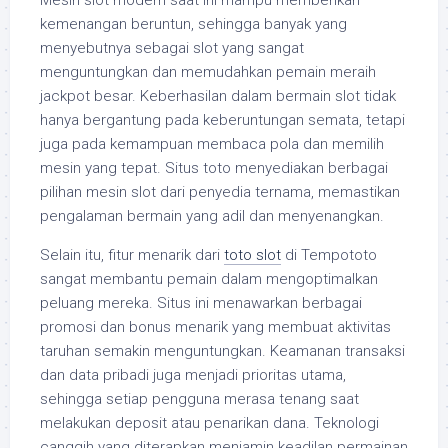
Mesin slot modern saat ini mampu memberikan
kemenangan beruntun, sehingga banyak yang
menyebutnya sebagai slot yang sangat
menguntungkan dan memudahkan pemain meraih
jackpot besar. Keberhasilan dalam bermain slot tidak
hanya bergantung pada keberuntungan semata, tetapi
juga pada kemampuan membaca pola dan memilih
mesin yang tepat. Situs toto menyediakan berbagai
pilihan mesin slot dari penyedia ternama, memastikan
pengalaman bermain yang adil dan menyenangkan.
Selain itu, fitur menarik dari
toto slot
di Tempototo
sangat membantu pemain dalam mengoptimalkan
peluang mereka. Situs ini menawarkan berbagai
promosi dan bonus menarik yang membuat aktivitas
taruhan semakin menguntungkan. Keamanan transaksi
dan data pribadi juga menjadi prioritas utama,
sehingga setiap pengguna merasa tenang saat
melakukan deposit atau penarikan dana. Teknologi
canggih yang diterapkan menjamin keadilan permainan