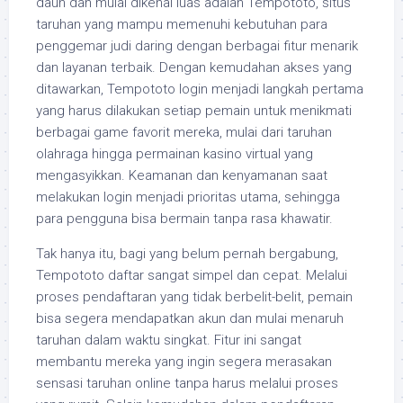
daun dan mulai dikenal luas adalah Tempototo, situs
taruhan yang mampu memenuhi kebutuhan para
penggemar judi daring dengan berbagai fitur menarik
dan layanan terbaik. Dengan kemudahan akses yang
ditawarkan, Tempototo login menjadi langkah pertama
yang harus dilakukan setiap pemain untuk menikmati
berbagai game favorit mereka, mulai dari taruhan
olahraga hingga permainan kasino virtual yang
mengasyikkan. Keamanan dan kenyamanan saat
melakukan login menjadi prioritas utama, sehingga
para pengguna bisa bermain tanpa rasa khawatir.
Tak hanya itu, bagi yang belum pernah bergabung,
Tempototo daftar sangat simpel dan cepat. Melalui
proses pendaftaran yang tidak berbelit-belit, pemain
bisa segera mendapatkan akun dan mulai menaruh
taruhan dalam waktu singkat. Fitur ini sangat
membantu mereka yang ingin segera merasakan
sensasi taruhan online tanpa harus melalui proses