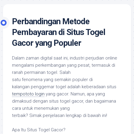
Perbandingan Metode
Pembayaran di Situs Togel
Gacor yang Populer
Dalam zaman digital saat ini, industri perjudian online
mengalami perkembangan yang pesat, termasuk di
ranah permainan togel. Salah
satu fenomena yang semakin populer di
kalangan penggemar togel adalah keberadaan situs
tempototo login
yang gacor. Namun, apa yang
dimaksud dengan situs togel gacor, dan bagaimana
cara untuk menemukan yang
terbaik? Simak penjelasan lengkap di bawah ini!
Apa Itu Situs Togel Gacor?