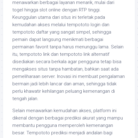
menawarkan berbagai layanan menarik, mulai dari
togel hingga slot online dengan RTP tinggi.
Keunggulan utama dari situs ini terletak pada
kemudahan akses melalui tempototo login dan
tempototo daftar yang sangat simpel, sehingga
pemain dapat langsung menikmati berbagai
permainan favorit tanpa harus menunggu lama. Selain
itu, tempototo link dan tempototo link alternatif
disediakan secara berkala agar pengguna tetap bisa
mengakses situs tanpa hambatan, bahkan saat ada
pemeliharaan server. Inovasi ini membuat pengalaman
bermain jadi lebih lancar dan aman, sehingga tidak
perlu khawatir kehilangan peluang kemenangan di
tengah jalan.
Selain menawarkan kemudahan akses, platform ini
dikenal dengan berbagai prediksi akurat yang mampu
membantu pengguna memperoleh kemenangan
besar. Tempototo prediksi menjadi andalan bagi