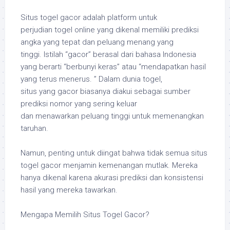
Situs togel gacor adalah platform untuk
perjudian togel online yang dikenal memiliki prediksi
angka yang tepat dan peluang menang yang
tinggi. Istilah “gacor” berasal dari bahasa Indonesia
yang berarti “berbunyi keras” atau “mendapatkan hasil
yang terus menerus. ” Dalam dunia togel,
situs yang gacor biasanya diakui sebagai sumber
prediksi nomor yang sering keluar
dan menawarkan peluang tinggi untuk memenangkan
taruhan.
Namun, penting untuk diingat bahwa tidak semua situs
togel gacor menjamin kemenangan mutlak. Mereka
hanya dikenal karena akurasi prediksi dan konsistensi
hasil yang mereka tawarkan.
Mengapa Memilih Situs Togel Gacor?