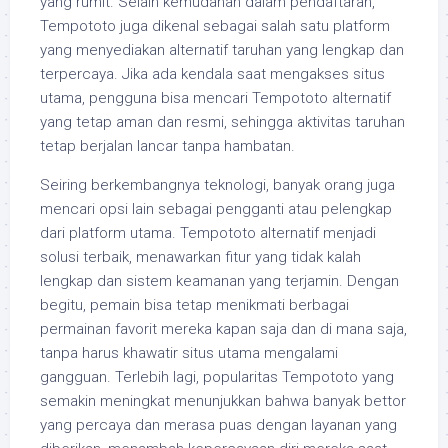
yang rumit. Selain kemudahan dalam pendaftaran,
Tempototo juga dikenal sebagai salah satu platform
yang menyediakan alternatif taruhan yang lengkap dan
terpercaya. Jika ada kendala saat mengakses situs
utama, pengguna bisa mencari Tempototo alternatif
yang tetap aman dan resmi, sehingga aktivitas taruhan
tetap berjalan lancar tanpa hambatan.
Seiring berkembangnya teknologi, banyak orang juga
mencari opsi lain sebagai pengganti atau pelengkap
dari platform utama. Tempototo alternatif menjadi
solusi terbaik, menawarkan fitur yang tidak kalah
lengkap dan sistem keamanan yang terjamin. Dengan
begitu, pemain bisa tetap menikmati berbagai
permainan favorit mereka kapan saja dan di mana saja,
tanpa harus khawatir situs utama mengalami
gangguan. Terlebih lagi, popularitas Tempototo yang
semakin meningkat menunjukkan bahwa banyak bettor
yang percaya dan merasa puas dengan layanan yang