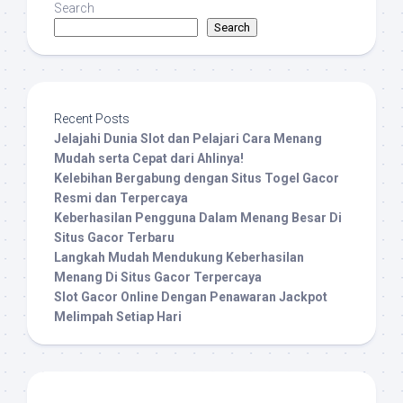
Search
Search
Recent Posts
Jelajahi Dunia Slot dan Pelajari Cara Menang
Mudah serta Cepat dari Ahlinya!
Kelebihan Bergabung dengan Situs Togel Gacor
Resmi dan Terpercaya
Keberhasilan Pengguna Dalam Menang Besar Di
Situs Gacor Terbaru
Langkah Mudah Mendukung Keberhasilan
Menang Di Situs Gacor Terpercaya
Slot Gacor Online Dengan Penawaran Jackpot
Melimpah Setiap Hari