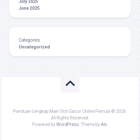
July 2025
June 2025
Categories
Uncategorized
Panduan Lengkap Main Slot Gacor Online Pemula © 2026.
All Rights Reserved.
Powered by
WordPress
. Theme by
Alx
.