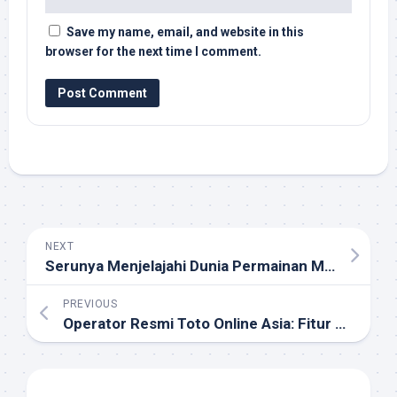
Save my name, email, and website in this
browser for the next time I comment.
NEXT
Serunya Menjelajahi Dunia Permainan Mesin Berputar
PREVIOUS
Operator Resmi Toto Online Asia: Fitur Pengingat Taruhan