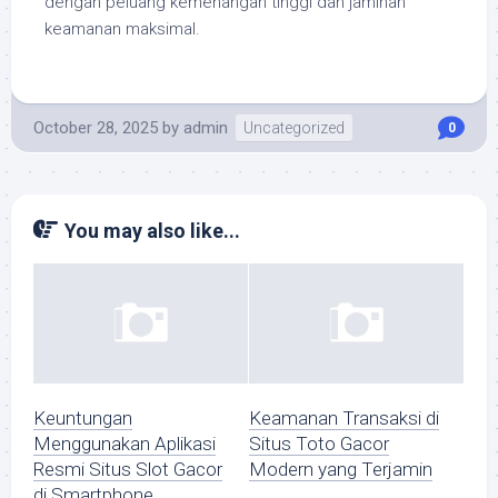
dengan peluang kemenangan tinggi dan jaminan
keamanan maksimal.
October 28, 2025
by
admin
Uncategorized
0
You may also like...
Keuntungan
Keamanan Transaksi di
Menggunakan Aplikasi
Situs Toto Gacor
Resmi Situs Slot Gacor
Modern yang Terjamin
di Smartphone