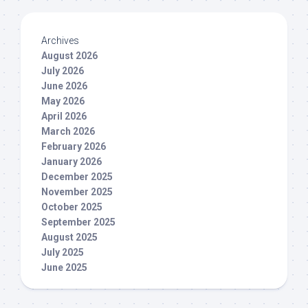
Archives
August 2026
July 2026
June 2026
May 2026
April 2026
March 2026
February 2026
January 2026
December 2025
November 2025
October 2025
September 2025
August 2025
July 2025
June 2025