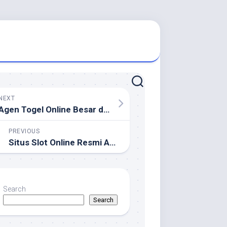
NEXT
Agen Togel Online Besar dengan Tampilan Mobile Friendly
PREVIOUS
Situs Slot Online Resmi Aman dan Terpercaya
Search
Search