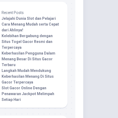
Recent Posts
Jelajahi Dunia Slot dan Pelajari
Cara Menang Mudah serta Cepat
dari Ahlinya!
Kelebihan Bergabung dengan
Situs Togel Gacor Resmi dan
Terpercaya
Keberhasilan Pengguna Dalam
Menang Besar Di Situs Gacor
Terbaru
Langkah Mudah Mendukung
Keberhasilan Menang Di Situs
Gacor Terpercaya
Slot Gacor Online Dengan
Penawaran Jackpot Melimpah
Setiap Hari