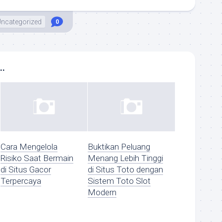
ncategorized
0
..
Cara Mengelola
Buktikan Peluang
Risiko Saat Bermain
Menang Lebih Tinggi
di Situs Gacor
di Situs Toto dengan
Terpercaya
Sistem Toto Slot
Modern