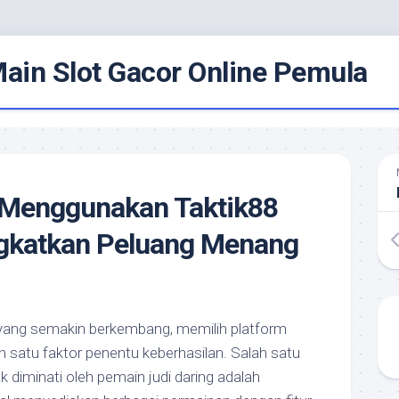
in Slot Gacor Online Pemula
u Menggunakan Taktik88
gkatkan Peluang Menang
e yang semakin berkembang, memilih platform
h satu faktor penentu keberhasilan. Salah satu
k diminati oleh pemain judi daring adalah