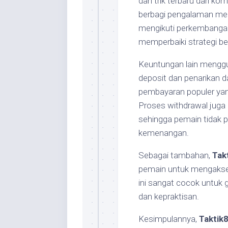
dan trik terbaru dari ko
berbagi pengalaman me
mengikuti perkembang
memperbaiki strategi be
Keuntungan lain meng
deposit dan penarikan 
pembayaran populer ya
Proses withdrawal juga 
sehingga pemain tidak 
kemenangan.
Sebagai tambahan,
Tak
pemain untuk mengakses
ini sangat cocok untuk 
dan kepraktisan.
Kesimpulannya,
Taktik