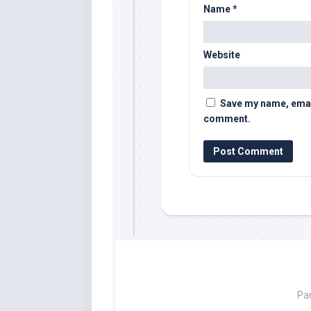
Name
*
Website
Save my name, email,
comment.
Pan