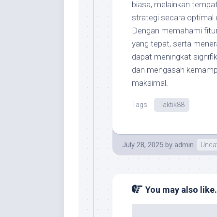
biasa, melainkan temp
strategi secara optimal
Dengan memahami fitur
yang tepat, serta men
dapat meningkat signifi
dan mengasah kemamp
maksimal.
Tags:
Taktik88
July 28, 2025
by
admin
Unca
You may also like.