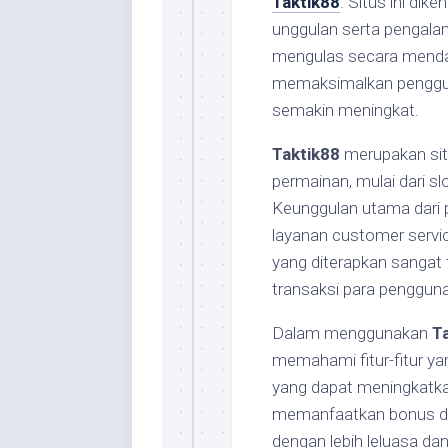
Taktik88
. Situs ini di
unggulan serta pengala
mengulas secara mendal
memaksimalkan pengg
semakin meningkat.
Taktik88
merupakan sit
permainan, mulai dari sl
Keunggulan utama dari 
layanan customer servic
yang diterapkan sangat
transaksi para penggun
Dalam menggunakan
T
memahami fitur-fitur ya
yang dapat meningkatka
memanfaatkan bonus de
dengan lebih leluasa da