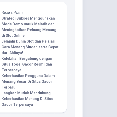
Recent Posts
Strategi Sukses Menggunakan
Mode Demo untuk Melatih dan
Meningkatkan Peluang Menang
di Slot Online
Jelajahi Dunia Slot dan Pelajari
Cara Menang Mudah serta Cepat
dari Ahlinya!
Kelebihan Bergabung dengan
Situs Togel Gacor Resmi dan
Terpercaya
Keberhasilan Pengguna Dalam
Menang Besar Di Situs Gacor
Terbaru
Langkah Mudah Mendukung
Keberhasilan Menang Di Situs
Gacor Terpercaya