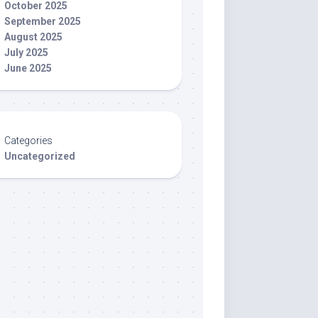
October 2025
September 2025
August 2025
July 2025
June 2025
Categories
Uncategorized