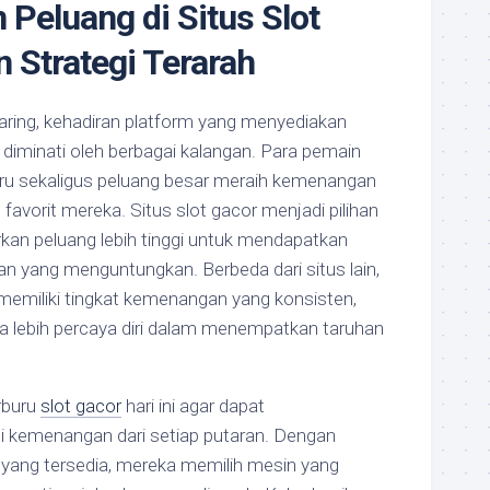
Peluang di Situs Slot
 Strategi Terarah
aring, kehadiran platform yang menyediakan
diminati oleh berbagai kalangan. Para pemain
u sekaligus peluang besar meraih kemenangan
 favorit mereka. Situs slot gacor menjadi pilihan
an peluang lebih tinggi untuk mendapatkan
an yang menguntungkan. Berbeda dari situs lain,
l memiliki tingkat kemenangan yang konsisten,
 lebih percaya diri dalam menempatkan taruhan
rburu
slot gacor
hari ini agar dapat
 kemenangan dari setiap putaran. Dengan
 yang tersedia, mereka memilih mesin yang