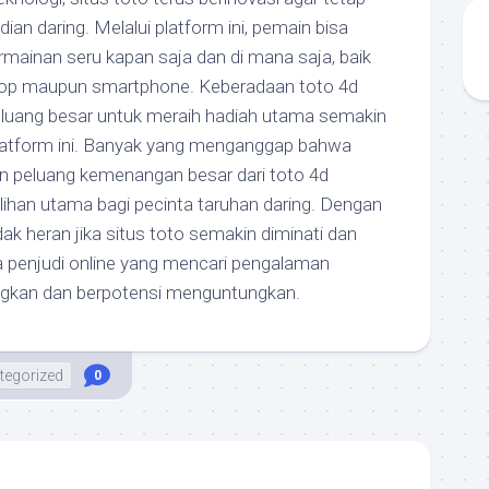
dian daring. Melalui platform ini, pemain bisa
mainan seru kapan saja dan di mana saja, baik
top maupun smartphone. Keberadaan toto 4d
eluang besar untuk meraih hadiah utama semakin
latform ini. Banyak yang menganggap bahwa
an peluang kemenangan besar dari toto 4d
ihan utama bagi pecinta taruhan daring. Dengan
idak heran jika situs toto semakin diminati dan
ra penjudi online yang mencari pengalaman
gkan dan berpotensi menguntungkan.
tegorized
0