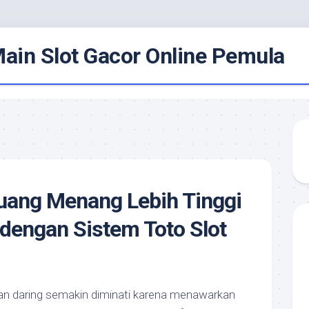
in Slot Gacor Online Pemula
uang Menang Lebih Tinggi
o dengan Sistem Toto Slot
ian daring semakin diminati karena menawarkan