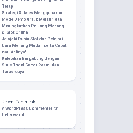
Tetap
Strategi Sukses Menggunakan
Mode Demo untuk Melatih dan
Meningkatkan Peluang Menang
di Slot Online
Jelajahi Dunia Slot dan Pelajari
Cara Menang Mudah serta Cepat
dari Ahlinya!
Kelebihan Bergabung dengan
Situs Togel Gacor Resmi dan
Terpercaya
Recent Comments
A WordPress Commenter
on
Hello world!