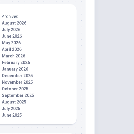
Archives
August 2026
July 2026
June 2026
May 2026
April 2026
March 2026
February 2026
January 2026
December 2025
November 2025
October 2025
September 2025
August 2025
July 2025
June 2025