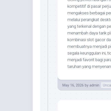
kompetitif di pasar perju
mengakses berbagai per
melalui perangkat desk
yang terkenal dengan p
menambah daya tarik p
kombinasi slot gacor d
membuatnya menjadi pil
segala keunggulan ini, t
menjadi favorit bagi pa
taruhan yang menyenan
May 16, 2026
by
admin
Unca