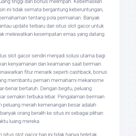
ang tinggi dan bonus melimpah. Keberhasilan
n ini tidak semata bergantung keberuntungan,
an pemahaman tentang pola permainan. Banyak
tau update terbaru dari situs slot gacor untuk
dak melewatkan kesempatan emas yang datang
itus slot gacor sendiri menjadi solusi utama bagi
kan kenyamanan dan keamanan saat bermain.
enawarkan fitur menarik seperti cashback, bonus
o yang membantu pemain memahami mekanisme
r-benar bertaruh. Dengan begitu, peluang
r semakin terbuka lebar. Pengalaman bermain
 peluang meraih kemenangan besar adalah
nyak orang beralih ke situs ini sebagai pilihan
ktu luang mereka.
 situs slot gacor hari ini tidak hanya terletak