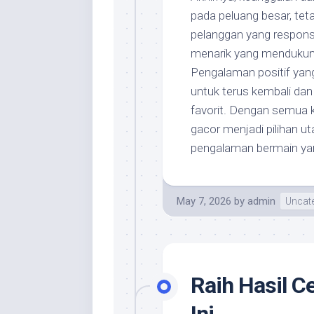
pada peluang besar, te
pelanggan yang responsi
menarik yang mendukung
Pengalaman positif yan
untuk terus kembali da
favorit. Dengan semua ke
gacor menjadi pilihan 
pengalaman bermain yan
May 7, 2026
by
admin
Uncat
Raih Hasil Ce