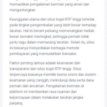
memastikan pengalaman bermain yang aman dan
menguntungkan.
Keunggulan utama dari situs togel RTP tinggi terletak
pada tingkat pengembalian yang lebih besar terhadap
taruhan. Hal ini berarti peluang memenangkan hadiah
besar semakin meningkat, sehingga pemain tidak
perlu ragu dalam memasang taruhan. Selain itu, situs
ini biasanya menyediakan berbagai metode
pembayaran yang memudahkan transaksi.
Faktor penting lainnya adalah keamanan dan
transparansi dari situs togel RTP tinggi. Situs
terpercaya biasanya memiliki lisensi resmi dan sistem
keamanan yang canggih, melindungi data serta dana
pemain dari ancaman. Pengalaman bermain di
platform ini memberikan rasa nyaman dan
kepercayaan dalam melakukan taruhan jangka
panjang.