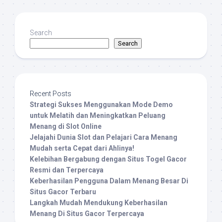
Search
Search
Recent Posts
Strategi Sukses Menggunakan Mode Demo
untuk Melatih dan Meningkatkan Peluang
Menang di Slot Online
Jelajahi Dunia Slot dan Pelajari Cara Menang
Mudah serta Cepat dari Ahlinya!
Kelebihan Bergabung dengan Situs Togel Gacor
Resmi dan Terpercaya
Keberhasilan Pengguna Dalam Menang Besar Di
Situs Gacor Terbaru
Langkah Mudah Mendukung Keberhasilan
Menang Di Situs Gacor Terpercaya