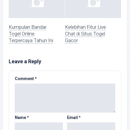
Kumpulan Bandar
Kelebihan Fitur Live
Togel Online
Chat di Situs Togel
Terpercaya Tahun Ini
Gacor
Leave a Reply
Comment
*
Name
*
Email
*