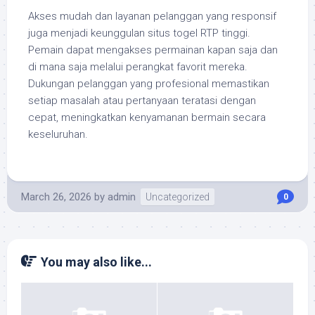
Akses mudah dan layanan pelanggan yang responsif
juga menjadi keunggulan situs togel RTP tinggi.
Pemain dapat mengakses permainan kapan saja dan
di mana saja melalui perangkat favorit mereka.
Dukungan pelanggan yang profesional memastikan
setiap masalah atau pertanyaan teratasi dengan
cepat, meningkatkan kenyamanan bermain secara
keseluruhan.
March 26, 2026
by
admin
Uncategorized
0
You may also like...