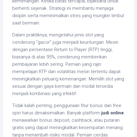
kemenangan. Ketika batas tercapai, bijaksana untuk
berhenti sejenak. Strategi ini membantu menjaga
disiplin serta meminimalkan stres yang mungkin timbul
saat bermain.
Dalam praktiknya, mengetahui jenis slot yang
cenderung “gacor” juga menjadi keuntungan. Mesin
dengan persentase Return to Player (RTP) tinggi,
biasanya di atas 95%, cenderung memberikan
pembayaran lebih sering. Pemain yang rajin
mempelajari RTP dan volatilitas mesin tertentu dapat
meningkatkan peluang kemenangan. Memilih slot yang
sesuai dengan gaya bermain dan modal tersedia
menjadi kombinasi yang efektif.
Tidak kalah penting, penggunaan fitur bonus dan free
spin harus dimaksimalkan. Banyak platform
judi online
menawarkan bonus deposit, cashback, atau putaran
gratis yang dapat meningkatkan kesempatan menang
tanpa menambah risiko modal. Pemain cerdas