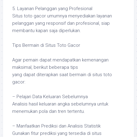
5. Layanan Pelanggan yang Profesional
Situs toto gacor umumnya menyediakan layanan
pelanggan yang responsif dan profesional, siap
membantu kapan saja diperlukan.
Tips Bermain di Situs Toto Gacor
Agar pemain dapat mendapatkan kemenangan
maksimal, berikut beberapa tips
yang dapat diterapkan saat bermain di situs toto
gacor:
– Pelajari Data Keluaran Sebelumnya
Analisis hasil keluaran angka sebelumnya untuk
menemukan pola dan tren tertentu.
– Manfaatkan Prediksi dan Analisis Statistik
Gunakan fitur prediksi yang tersedia di situs