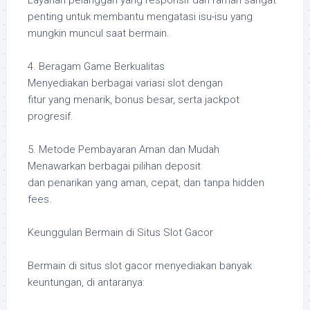
Layanan pelanggan yang responsif dan ramah sangat
penting untuk membantu mengatasi isu-isu yang
mungkin muncul saat bermain.
4. Beragam Game Berkualitas
Menyediakan berbagai variasi slot dengan
fitur yang menarik, bonus besar, serta jackpot
progresif.
5. Metode Pembayaran Aman dan Mudah
Menawarkan berbagai pilihan deposit
dan penarikan yang aman, cepat, dan tanpa hidden
fees.
Keunggulan Bermain di Situs Slot Gacor
Bermain di situs slot gacor menyediakan banyak
keuntungan, di antaranya: