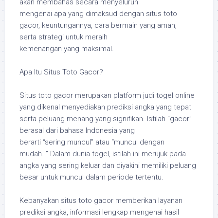
akan membahas secara menyeluruh
mengenai apa yang dimaksud dengan situs toto
gacor, keuntungannya, cara bermain yang aman,
serta strategi untuk meraih
kemenangan yang maksimal.
Apa Itu Situs Toto Gacor?
Situs toto gacor merupakan platform judi togel online
yang dikenal menyediakan prediksi angka yang tepat
serta peluang menang yang signifikan. Istilah “gacor”
berasal dari bahasa Indonesia yang
berarti “sering muncul” atau “muncul dengan
mudah. ” Dalam dunia togel, istilah ini merujuk pada
angka yang sering keluar dan diyakini memiliki peluang
besar untuk muncul dalam periode tertentu.
Kebanyakan situs toto gacor memberikan layanan
prediksi angka, informasi lengkap mengenai hasil