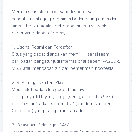
Memilih situs slot gacor yang terpercaya
sangat krusial agar permainan berlangsung aman dan
lancar. Berikut adalah beberapa ciri dari situs slot
gacor yang dapat dipercaya:
1. Lisensi Resmi dan Terdaftar
Situs yang dapat diandalkan memiliki lisensi resmi
dari badan pengatur judi internasional seperti PAGCOR,
MGA, atau mendapat izin dari pemerintah Indonesia.
2. RTP Tinggi dan Fair Play
Mesin slot pada situs gacor biasanya
mempunyai RTP yang tinggi (seringkali di atas 95%)
dan memanfaatkan sistem RNG (Random Number
Generator) yang transparan dan adil.
3. Pelayanan Pelanggan 24/7