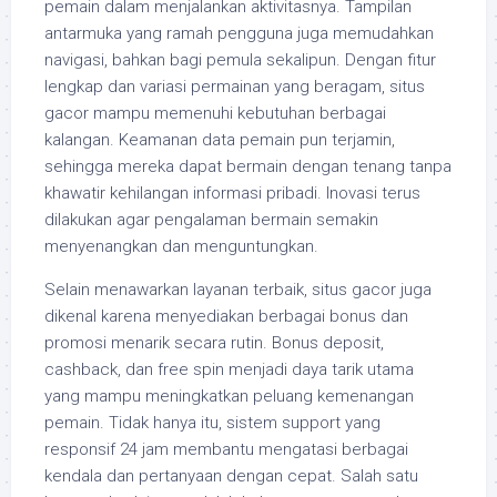
pemain dalam menjalankan aktivitasnya. Tampilan
antarmuka yang ramah pengguna juga memudahkan
navigasi, bahkan bagi pemula sekalipun. Dengan fitur
lengkap dan variasi permainan yang beragam, situs
gacor mampu memenuhi kebutuhan berbagai
kalangan. Keamanan data pemain pun terjamin,
sehingga mereka dapat bermain dengan tenang tanpa
khawatir kehilangan informasi pribadi. Inovasi terus
dilakukan agar pengalaman bermain semakin
menyenangkan dan menguntungkan.
Selain menawarkan layanan terbaik, situs gacor juga
dikenal karena menyediakan berbagai bonus dan
promosi menarik secara rutin. Bonus deposit,
cashback, dan free spin menjadi daya tarik utama
yang mampu meningkatkan peluang kemenangan
pemain. Tidak hanya itu, sistem support yang
responsif 24 jam membantu mengatasi berbagai
kendala dan pertanyaan dengan cepat. Salah satu