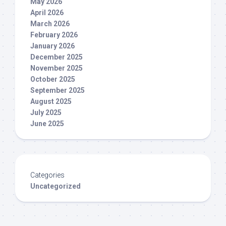
May 2026
April 2026
March 2026
February 2026
January 2026
December 2025
November 2025
October 2025
September 2025
August 2025
July 2025
June 2025
Categories
Uncategorized