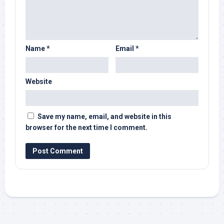
Name
*
Email
*
Website
Save my name, email, and website in this
browser for the next time I comment.