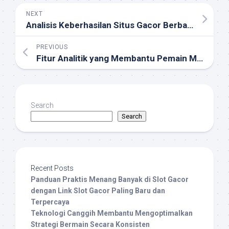
NEXT
Analisis Keberhasilan Situs Gacor Berbasis Web dan Mobile
PREVIOUS
Fitur Analitik yang Membantu Pemain Mengambil Keputusan di Situs Gacor
Search
Search
Recent Posts
Panduan Praktis Menang Banyak di Slot Gacor
dengan Link Slot Gacor Paling Baru dan
Terpercaya
Teknologi Canggih Membantu Mengoptimalkan
Strategi Bermain Secara Konsisten