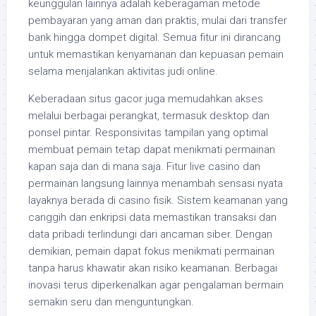
keunggulan lainnya adalah keberagaman metode
pembayaran yang aman dan praktis, mulai dari transfer
bank hingga dompet digital. Semua fitur ini dirancang
untuk memastikan kenyamanan dan kepuasan pemain
selama menjalankan aktivitas judi online.
Keberadaan situs gacor juga memudahkan akses
melalui berbagai perangkat, termasuk desktop dan
ponsel pintar. Responsivitas tampilan yang optimal
membuat pemain tetap dapat menikmati permainan
kapan saja dan di mana saja. Fitur live casino dan
permainan langsung lainnya menambah sensasi nyata
layaknya berada di casino fisik. Sistem keamanan yang
canggih dan enkripsi data memastikan transaksi dan
data pribadi terlindungi dari ancaman siber. Dengan
demikian, pemain dapat fokus menikmati permainan
tanpa harus khawatir akan risiko keamanan. Berbagai
inovasi terus diperkenalkan agar pengalaman bermain
semakin seru dan menguntungkan.